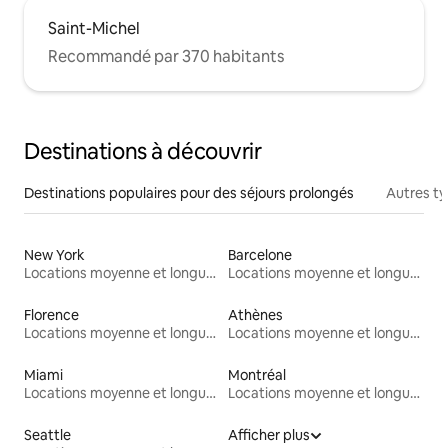
Saint-Michel
Recommandé par 370 habitants
Destinations à découvrir
Destinations populaires pour des séjours prolongés
Autres t
New York
Barcelone
Locations moyenne et longue durée
Locations moyenne et longue durée
Florence
Athènes
Locations moyenne et longue durée
Locations moyenne et longue durée
Miami
Montréal
Locations moyenne et longue durée
Locations moyenne et longue durée
Seattle
Afficher plus