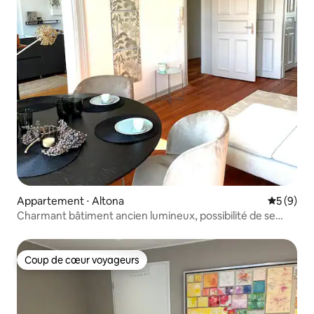
Appartement ⋅ Altona
Évaluatio
5 (9)
Charmant bâtiment ancien lumineux, possibilité de se
garer
Coup de cœur voyageurs
Coup de cœur voyageurs