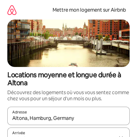
Aller
directement
Mettre mon logement sur Airbnb
au
contenu
Locations moyenne et longue durée à
Altona
Découvrez des logements où vous vous sentez comme
chez vous pour un séjour d'un mois ou plus.
Adresse
Lorsque les résultats s'affichent, utilisez les flèches vers le hau
Arrivée