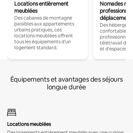
Locations entièrement
Nomades num
meublées
professionnel
déplacement
Des cabanes de montagne
paisibles aux appartements
Des hébergem
urbains pratiques, ces
confortables p
locations meublées offrent
professionnels
tous les équipements d'un
télétravail dis
logement standard.
et d'espaces de
Équipements et avantages des séjours
longue durée
Locations meublées
Des logements entièrement meublés avec une cuisine,