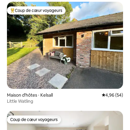
Coup de cœur voyageurs
Coups de cœur voyageurs les plus appréciés
Maison d'hôtes ⋅ Kelsall
Évaluation mo
4,96 (54)
Little Watling
Coup de cœur voyageurs
Coup de cœur voyageurs