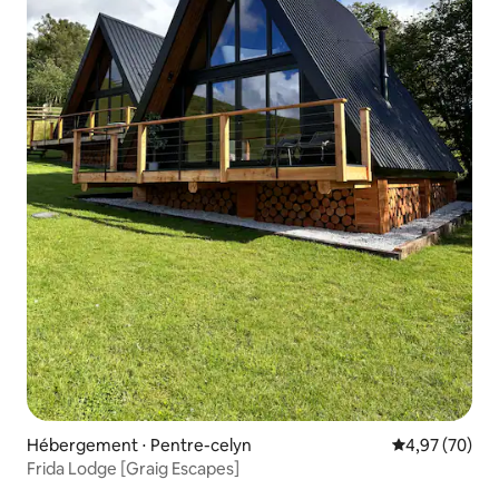
Hébergement ⋅ Pentre-celyn
Évaluation mo
4,97 (70)
Frida Lodge [Graig Escapes]