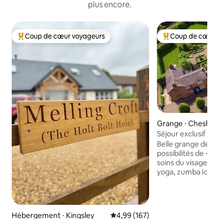
plus encore.
Coup de cœur voyageurs
Coup de cœur 
Coups de cœur voyageurs les plus appréciés
Coups de cœur vo
Grange ⋅ Cheshir
Chester
Séjour exclusif dans u
spa et chef sur pl
Belle grange de ret
possibilités de ~ soins spa / massages /
soins du visage ~ c
yoga, zumba Idéal 
familles ou les gr
de l'Oulton Smithy
circuit d'Oulton Par
campagne du Chesh
Hébergement ⋅ Kingsley
Évaluation moyenne sur la base 
4,99 (167)
promenades en for