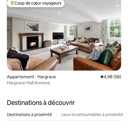
Coup de cœur voyageurs
Coups de cœur voyageurs les plus appréciés
Appartement ⋅ Hargrave
Évaluation mo
4,98 (58)
Hargrave Hall Annexe.
Destinations à découvrir
Destinations à proximité
Lieux incontournables à proximité