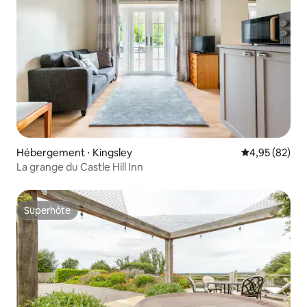
Hébergement ⋅ Kingsley
Évaluation mo
4,95 (82)
La grange du Castle Hill Inn
Superhôte
Superhôte