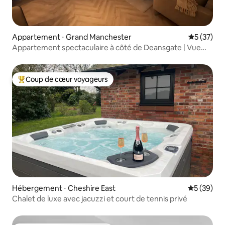
Appartement ⋅ Grand Manchester
Évaluation
5 (37)
Appartement spectaculaire à côté de Deansgate | Vue
sur la ligne d'horizon
Coup de cœur voyageurs
Coups de cœur voyageurs les plus appréciés
Hébergement ⋅ Cheshire East
Évaluation
5 (39)
Chalet de luxe avec jacuzzi et court de tennis privé