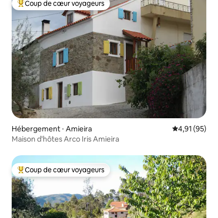
Coup de cœur voyageurs
Coups de cœur voyageurs les plus appréciés
Hébergement ⋅ Amieira
Évaluation mo
4,91 (95)
Maison d'hôtes Arco Iris Amieira
Coup de cœur voyageurs
Coups de cœur voyageurs les plus appréciés