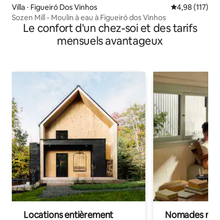
Villa ⋅ Figueiró Dos Vinhos
Évaluation moy
4,98 (117)
Sozen Mill - Moulin à eau à Figueiró dos Vinhos
Le confort d'un chez-soi et des tarifs
mensuels avantageux
Locations entièrement
Nomades num