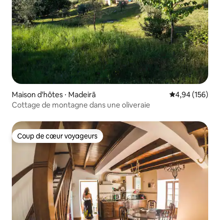
Maison d'hôtes ⋅ Madeirã
Évaluation moy
4,94 (156)
Cottage de montagne dans une oliveraie
Coup de cœur voyageurs
Coup de cœur voyageurs