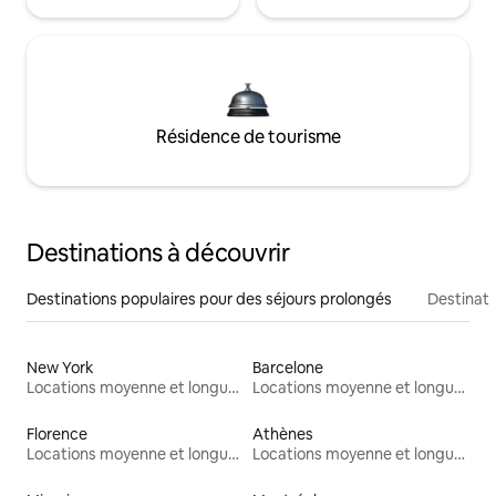
Résidence de tourisme
Destinations à découvrir
Destinations populaires pour des séjours prolongés
Destinati
New York
Barcelone
Locations moyenne et longue durée
Locations moyenne et longue durée
Florence
Athènes
Locations moyenne et longue durée
Locations moyenne et longue durée