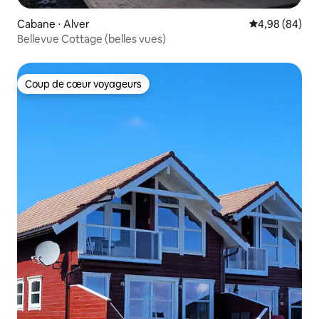
Cabane ⋅ Alver
Évaluation mo
4,98 (84)
Bellevue Cottage (belles vues)
Coup de cœur voyageurs
Coup de cœur voyageurs