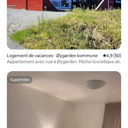
Logement de vacances ⋅ Øygarden kommune
Évaluation m
4,9 (50)
Appartement avec vue à Øygarden. Pêche touristique ok.
Superhôte
Superhôte