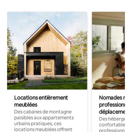
Locations entièrement
Nomades num
meublées
professionnel
déplacement
Des cabanes de montagne
paisibles aux appartements
Des hébergem
urbains pratiques, ces
confortables p
locations meublées offrent
professionnels