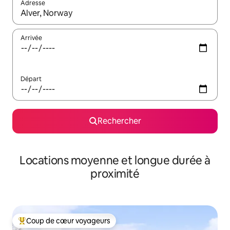
Adresse
Lorsque les résultats s'affichent, utilisez les flèches vers le hau
Arrivée
Départ
Rechercher
Locations moyenne et longue durée à
proximité
Coup de cœur voyageurs
Coups de cœur voyageurs les plus appréciés