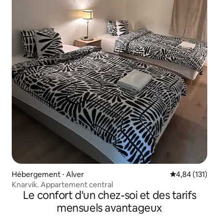
Hébergement ⋅ Alver
Évaluation moy
4,84 (131)
Knarvik. Appartement central
Le confort d'un chez-soi et des tarifs
mensuels avantageux