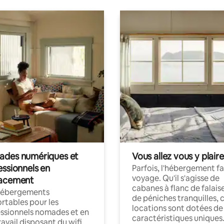
des numériques et
Vous allez vous y plaire
essionnels en
Parfois, l'hébergement fai
voyage. Qu'il s'agisse de
acement
cabanes à flanc de falais
hébergements
de péniches tranquilles, 
rtables pour les
locations sont dotées de
ssionnels nomades et en
caractéristiques uniques
ravail disposant du wifi