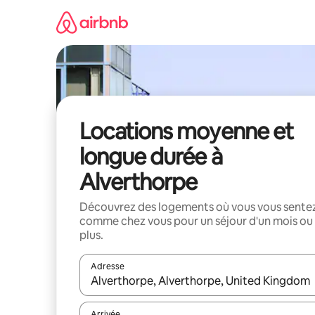
Aller
directement
au
contenu
Locations moyenne et
longue durée à
Alverthorpe
Découvrez des logements où vous vous sente
comme chez vous pour un séjour d'un mois ou
plus.
Adresse
Lorsque les résultats s'affichent, utilisez les flèc
Arrivée