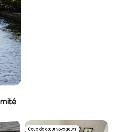
imité
Coup de cœur voyageurs
Coup de cœur voyageurs