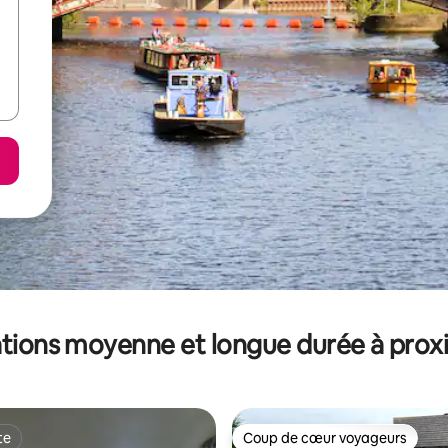
tions moyenne et longue durée à prox
te
Coup de cœur voyageurs
te
Coup de cœur voyageurs