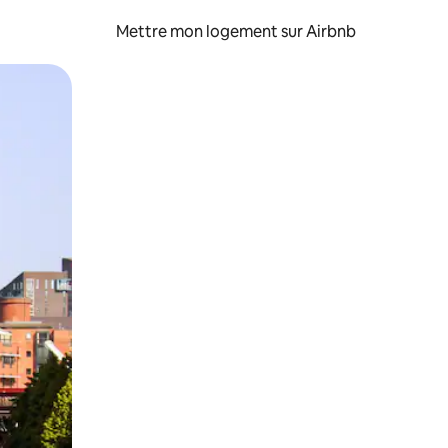
Mettre mon logement sur Airbnb
sant glisser.