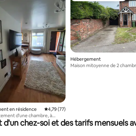
la base de 186 commentaires : 4,82 sur 5
Hébergement
Maison mitoyenne de 2 chamb
ent en résidence
Évaluation moyenne sur la base de 77 comme
4,79 (77)
tement d'une chambre, à
t d'un chez-soi et des tarifs mensuels 
du centre-ville