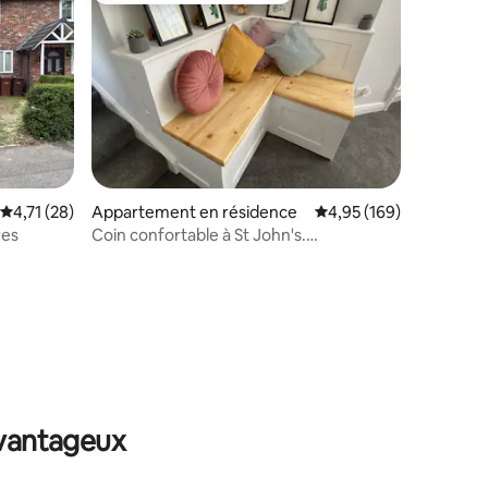
Évaluation moyenne sur la base de 28 commentaires : 4,71 sur 5
4,71 (28)
Appartement en résidence
Évaluation moyenne sur
4,95 (169)
res
Coin confortable à St John's.
Emplacement au centre-ville.
ntaires : 4,79 sur 5
avantageux