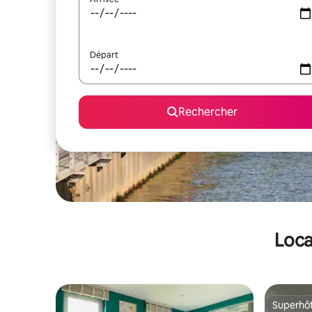
Départ
Rechercher
Loca
Superhô
Superhô