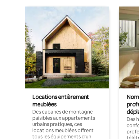
Locations entièrement
Noma
meublées
prof
dépl
Des cabanes de montagne
paisibles aux appartements
Des 
urbains pratiques, ces
confo
locations meublées offrent
profe
tous les équipements d'un
télét