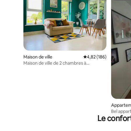
Maison de ville
Évaluation moyenne sur 
4,82 (186)
Maison de ville de 2 chambres à
Wakefield avec parking
Appartem
Bel appar
Le confor
proximité 