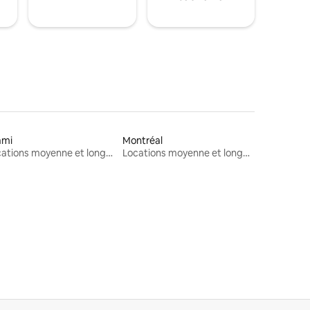
ami
Montréal
Locations moyenne et longue durée
Locations moyenne et longue durée