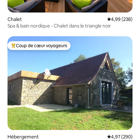
Chalet
Évaluation moy
4,99 (238)
Spa & bain nordique - Chalet dans le triangle noir
Coup de cœur voyageurs
Coups de cœur voyageurs les plus appréciés
Hébergement
Évaluation moy
4,97 (290)