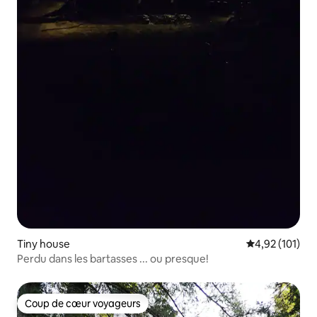
Tiny house
Évaluation moy
4,92 (101)
Perdu dans les bartasses ... ou presque!
Coup de cœur voyageurs
Coup de cœur voyageurs