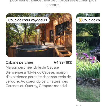
pour leur emplacement, leur propreté et bien plus
encore.
Coup de cœur voyageurs
Coup de cœur 
Coup de cœur voyageurs
Coups de cœur vo
Cabane perchée
Évaluation moyenne sur la base 
4,99 (183)
Maison perchée Idylle du Causse
Bienvenue à l’Idylle du Causse, maison
d’expérience perchée dans son écrin de
verdure. Au coeur du parc naturel des
Causses du Quercy, Géoparc mondial de
l’Unesco, sous le ciel le plus étoilé de
France notre cocon vous attend pour
vous évader le temps d’un séjour et
ouvrir une parenthèse de bien être dans