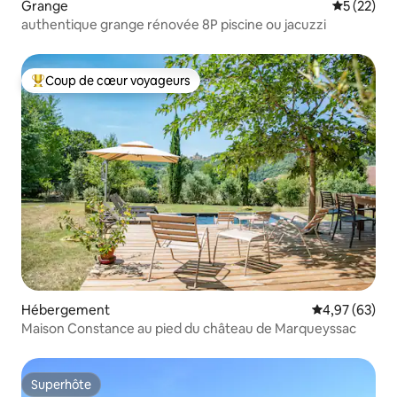
Grange
Évaluation
5 (22)
authentique grange rénovée 8P piscine ou jacuzzi
Coup de cœur voyageurs
Coups de cœur voyageurs les plus appréciés
Hébergement
Évaluation mo
4,97 (63)
Maison Constance au pied du château de Marqueyssac
Superhôte
Superhôte