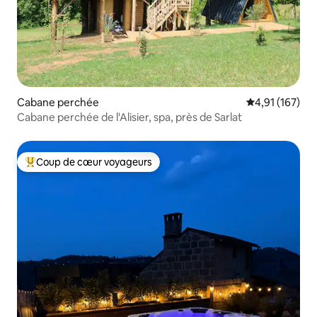
Cabane perchée
Évaluation moy
4,91 (167)
Cabane perchée de l'Alisier, spa, près de Sarlat
Coup de cœur voyageurs
Coups de cœur voyageurs les plus appréciés