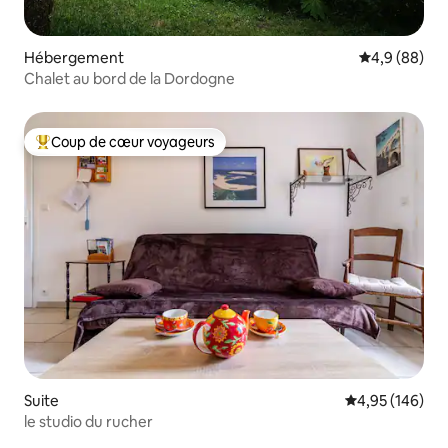
Hébergement
Évaluation m
4,9 (88)
Chalet au bord de la Dordogne
Coup de cœur voyageurs
Coups de cœur voyageurs les plus appréciés
Suite
Évaluation moy
4,95 (146)
le studio du rucher