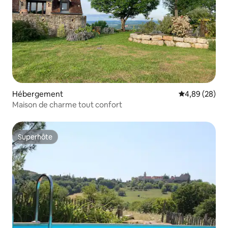
Hébergement
Évaluation mo
4,89 (28)
Maison de charme tout confort
Superhôte
Superhôte