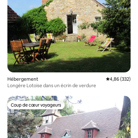
Hébergement
Évaluation moy
4,86 (332)
Longère Lotoise dans un écrin de verdure
Coup de cœur voyageurs
Coup de cœur voyageurs