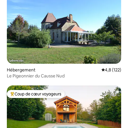
Hébergement
Évaluation mo
4,8 (122)
Le Pigeonnier du Causse Nud
Coup de cœur voyageurs
Coups de cœur voyageurs les plus appréciés