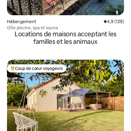
Hébergement
Évaluation mo
4,9 (129)
Gîte piscine, spa et sauna
Locations de maisons acceptant les
familles et les animaux
Coup de cœur voyageurs
Coups de cœur voyageurs les plus appréciés