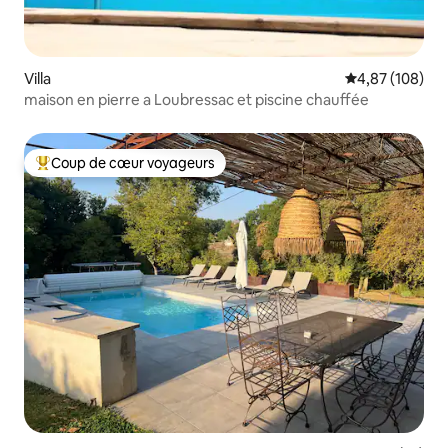
Villa
Évaluation moy
4,87 (108)
maison en pierre a Loubressac et piscine chauffée
Coup de cœur voyageurs
Coups de cœur voyageurs les plus appréciés