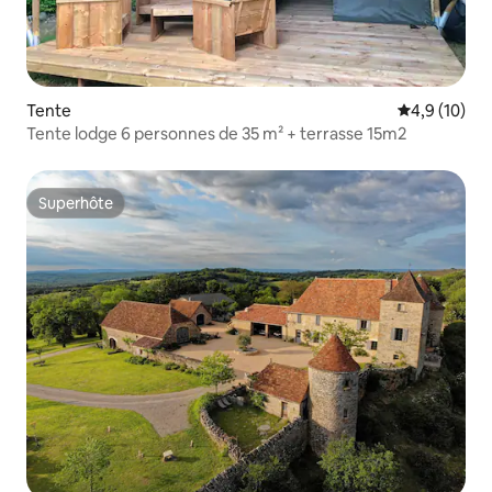
Tente
Évaluation m
4,9 (10)
Tente lodge 6 personnes de 35 m² + terrasse 15m2
Superhôte
Superhôte