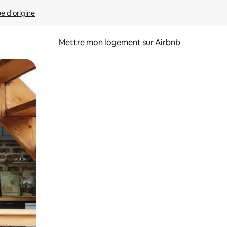
ue d'origine
Mettre mon logement sur Airbnb
sant glisser.