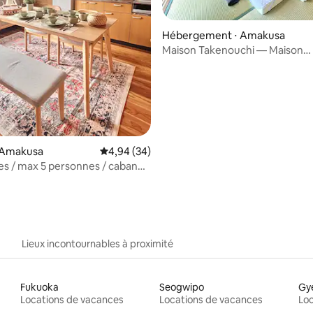
 la base de 64 commentaires : 4,95 sur 5
Hébergement ⋅ Amakusa
Maison Takenouchi — Maison
traditionnelle privée
 Amakusa
Évaluation moyenne sur la base de 34 commen
4,94 (34)
s / max 5 personnes / cabane
sur la mer et le coucher du
ocation entière
Lieux incontournables à proximité
Fukuoka
Seogwipo
Gye
Locations de vacances
Locations de vacances
Loc