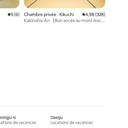
Évaluation moyenne sur la base de 6 commentaires : 5 sur 5
5 (6)
Chambre privée ⋅ Kikuchi
Évaluation moyenne sur
4,98 (328)
Kakinoha-An 【Bon accès au mont Aso à
Kumamoto】
taires : 4,94 sur 5
ongju-si
Daegu
ations de vacances
Locations de vacances