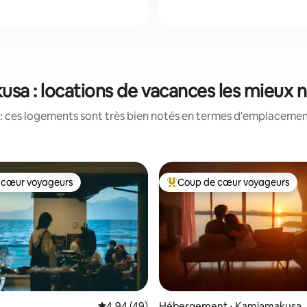
sa : locations de vacances les mieux 
: ces logements sont très bien notés en termes d'emplacement
 cœur voyageurs
Coup de cœur voyageurs
 cœur voyageurs
Coups de cœur voyageurs les p
la base de 100 commentaires : 4,98 sur 5
Évaluation moyenne sur la base de 49 comme
4,94 (49)
Hébergement ⋅ Kamiamakusa