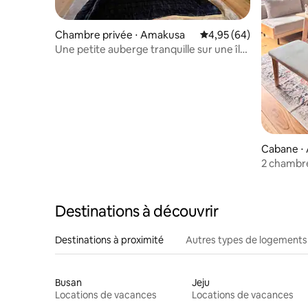
Chambre privée ⋅ Amakusa
Évaluation moyenne sur
4,95 (64)
Une petite auberge tranquille sur une île
entourée de mer sur les quatre côtés,
accueillie par un hôte de 71 ans, limitée à
2 groupes par jour ~ Dolphin Village
Amakusa A
Cabane ⋅
2 chambre
avec vue 
soleil / l
Destinations à découvrir
Destinations à proximité
Autres types de logements
Busan
Jeju
Locations de vacances
Locations de vacances