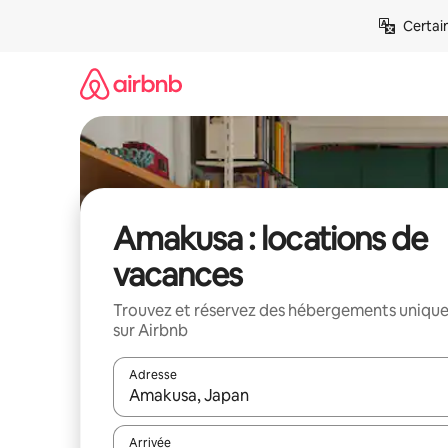
Aller
Certai
directement
au
contenu
Amakusa : locations de
vacances
Trouvez et réservez des hébergements uniqu
sur Airbnb
Adresse
Lorsque les résultats s'affichent, utilisez les flèc
Arrivée