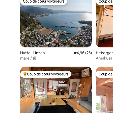
Coup de cœur voyageurs
Coup de
style japonais. Il y a un ★système de
savon pou
Coup de cœur voyageurs
Coup de
cuisine, salle de bains, toilettes, balcon et
Salles de
piscine.Il est entièrement équipé avec
voir la me
des ustensiles de cuisine et des
Shampoin
condiments de base, ainsi que de la
produits e
vaisselle, un réfrigérateur, un four à
pour le co
micro-ondes, un cuiseur à riz, un grille-
Commodité
pain, etc., ce qui le rend pratique pour la
linge est éga
restauration autonome. ★ Ensemble de
gratuit d
barbecue permanent (pas besoin de
voyageurs
filets ou de charbon de bois, les
Retrouvez
Hutte ⋅ Unzen
Évaluation moyenne sur
4,96 (25)
Hébergem
fournitures de barbecue sont toujours
vue sur l
mare / 稀
Amakusa 
disponibles) Il est situé le long de la route
chien Pas
autrefois
nationale à l'entrée d'★Amakusa, il
décontractée e
maison o
dispose donc d'un excellent accès depuis
temps dan
Coup de cœur voyageurs
Coup de
la ville de Kumamoto. Prix des auberges
même, Je
Coups de cœur voyageurs les plus appréciés
Coup de
les mieux notées. Veuillez demander
mémorabl
plus de 6 personnes. La piscine sera
ouverte jusqu'au 30 septembre.