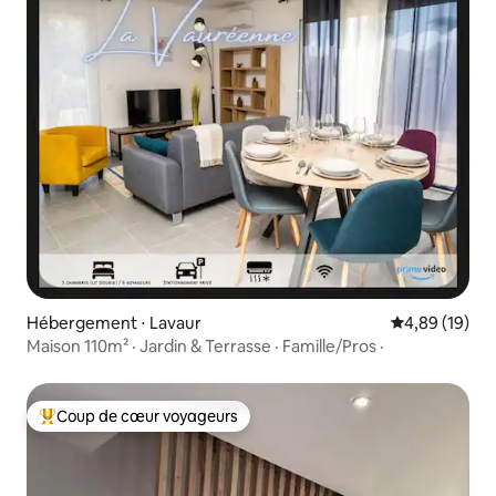
Hébergement ⋅ Lavaur
Évaluation mo
4,89 (19)
Maison 110m² · Jardin & Terrasse · Famille/Pros ·
Coup de cœur voyageurs
Coups de cœur voyageurs les plus appréciés