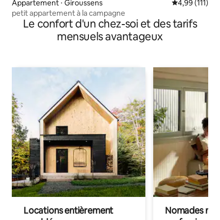
Appartement ⋅ Giroussens
Évaluation moy
4,99 (111)
petit appartement à la campagne
Le confort d'un chez-soi et des tarifs
mensuels avantageux
Locations entièrement
Nomades num