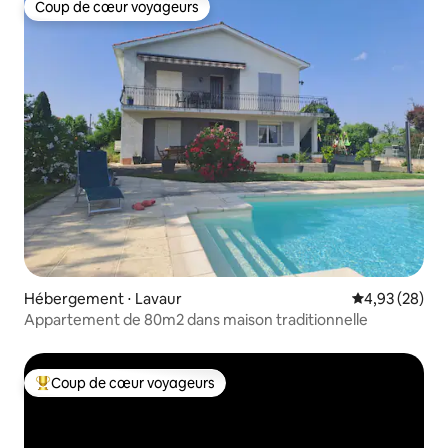
Coup de cœur voyageurs
Coup de cœur voyageurs
Hébergement ⋅ Lavaur
Évaluation mo
4,93 (28)
Appartement de 80m2 dans maison traditionnelle
Coup de cœur voyageurs
Coups de cœur voyageurs les plus appréciés