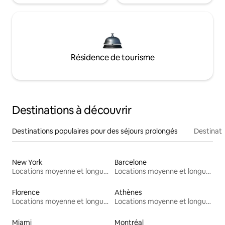
Résidence de tourisme
Destinations à découvrir
Destinations populaires pour des séjours prolongés
Destinati
New York
Barcelone
Locations moyenne et longue durée
Locations moyenne et longue durée
Florence
Athènes
Locations moyenne et longue durée
Locations moyenne et longue durée
Miami
Montréal