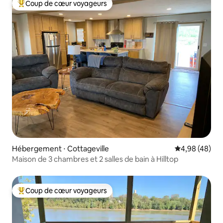
Coup de cœur voyageurs
Coups de cœur voyageurs les plus appréciés
Hébergement ⋅ Cottageville
Évaluation mo
4,98 (48)
Maison de 3 chambres et 2 salles de bain à Hilltop
Coup de cœur voyageurs
Coups de cœur voyageurs les plus appréciés