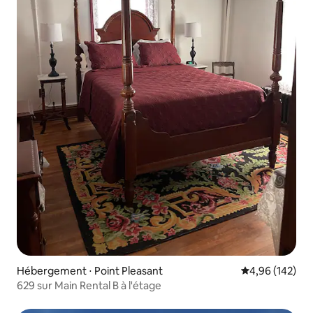
Hébergement ⋅ Point Pleasant
Évaluation moy
4,96 (142)
629 sur Main Rental B à l'étage