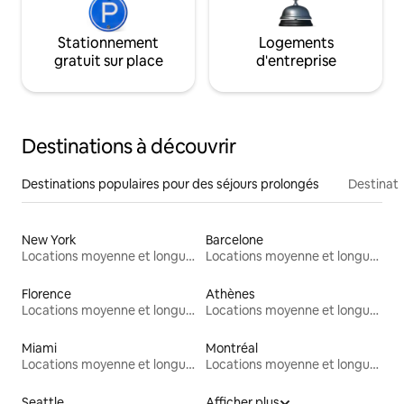
Stationnement
Logements
gratuit sur place
d'entreprise
Destinations à découvrir
Destinations populaires pour des séjours prolongés
Destinati
New York
Barcelone
Locations moyenne et longue durée
Locations moyenne et longue durée
Florence
Athènes
Locations moyenne et longue durée
Locations moyenne et longue durée
Miami
Montréal
Locations moyenne et longue durée
Locations moyenne et longue durée
Seattle
Afficher plus