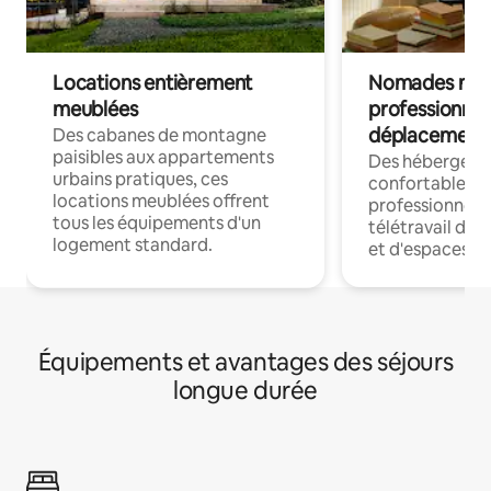
Locations entièrement
Nomades num
meublées
professionnel
déplacement
Des cabanes de montagne
paisibles aux appartements
Des hébergem
urbains pratiques, ces
confortables p
locations meublées offrent
professionnels
tous les équipements d'un
télétravail dis
logement standard.
et d'espaces de
Équipements et avantages des séjours
longue durée