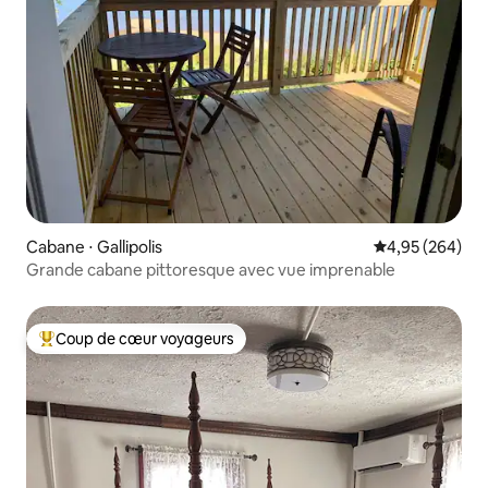
Cabane ⋅ Gallipolis
Évaluation moy
4,95 (264)
Grande cabane pittoresque avec vue imprenable
Coup de cœur voyageurs
Coups de cœur voyageurs les plus appréciés