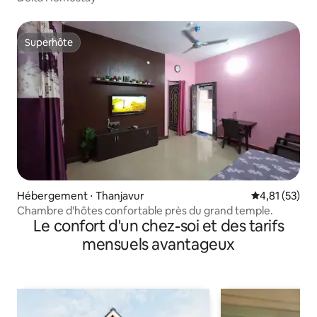
Superhôte
Superhôte
Hébergement ⋅ Thanjavur
Évaluation mo
4,81 (53)
Chambre d'hôtes confortable près du grand temple.
Le confort d'un chez-soi et des tarifs
mensuels avantageux