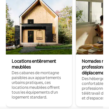
Locations entièrement
Nomades num
meublées
professionnel
déplacement
Des cabanes de montagne
paisibles aux appartements
Des hébergem
urbains pratiques, ces
confortables p
locations meublées offrent
professionnels
tous les équipements d'un
télétravail dis
logement standard.
et d'espaces de