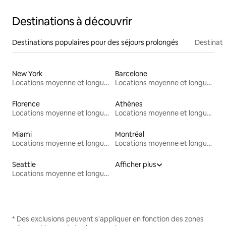
Destinations à découvrir
Destinations populaires pour des séjours prolongés
Destinati
New York
Barcelone
Locations moyenne et longue durée
Locations moyenne et longue durée
Florence
Athènes
Locations moyenne et longue durée
Locations moyenne et longue durée
Miami
Montréal
Locations moyenne et longue durée
Locations moyenne et longue durée
Seattle
Afficher plus
Locations moyenne et longue durée
* Des exclusions peuvent s'appliquer en fonction des zones