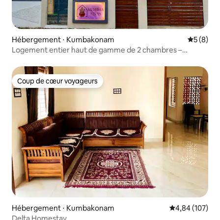
Hébergement ⋅ Kumbakonam
Évaluatio
5 (8)
Logement entier haut de gamme de 2 chambres –
Sentez-vous comme chez vous
Coup de cœur voyageurs
Coup de cœur voyageurs
Hébergement ⋅ Kumbakonam
Évaluation moy
4,84 (107)
Delta Homestay