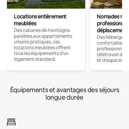
Locations entièrement
Nomades num
meublées
professionnel
déplacement
Des cabanes de montagne
paisibles aux appartements
Des hébergem
urbains pratiques, ces
confortables p
locations meublées offrent
professionnels
tous les équipements d'un
télétravail dis
logement standard.
et d'espaces de
Équipements et avantages des séjours
longue durée