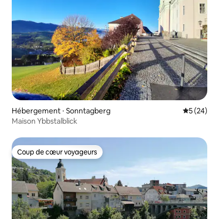
Hébergement ⋅ Sonntagberg
Évaluation
5 (24)
Maison Ybbstalblick
Coup de cœur voyageurs
Coup de cœur voyageurs