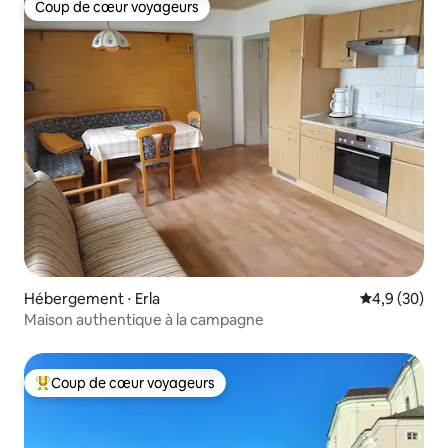
Coup de cœur voyageurs
Coup de cœur voyageurs
Hébergement ⋅ Erla
Évaluation m
4,9 (30)
Maison authentique à la campagne
Coup de cœur voyageurs
Coups de cœur voyageurs les plus appréciés