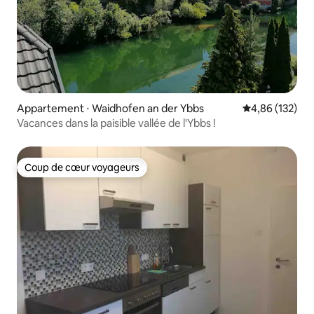
Appartement ⋅ Waidhofen an der Ybbs
Évaluation moy
4,86 (132)
Vacances dans la paisible vallée de l'Ybbs !
Coup de cœur voyageurs
Coup de cœur voyageurs