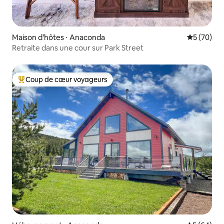
Maison d'hôtes ⋅ Anaconda
Évaluation
5 (70)
Retraite dans une cour sur Park Street
Coup de cœur voyageurs
Coups de cœur voyageurs les plus appréciés