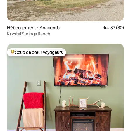
Hébergement ⋅ Anaconda
Évaluation mo
4,87 (30)
Krystal Springs Ranch
Coup de cœur voyageurs
Coups de cœur voyageurs les plus appréciés