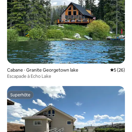
Cabane ⋅ Granite Georgetown lake
Évaluation
5 (26)
Escapade à Echo Lake
Superhôte
Superhôte