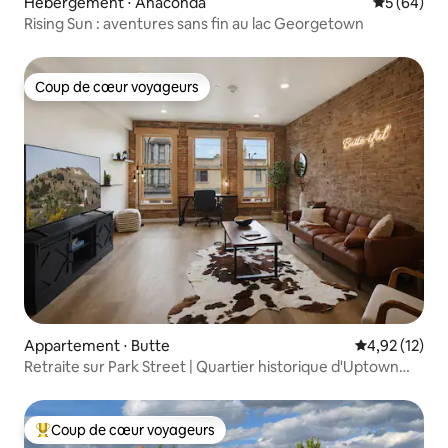
Hébergement ⋅ Anaconda
Évaluation
5 (64)
Rising Sun : aventures sans fin au lac Georgetown
Coup de cœur voyageurs
Coup de cœur voyageurs
Appartement ⋅ Butte
Évaluation mo
4,92 (12)
Retraite sur Park Street | Quartier historique d'Uptown
Butte
Coup de cœur voyageurs
Coups de cœur voyageurs les plus appréciés