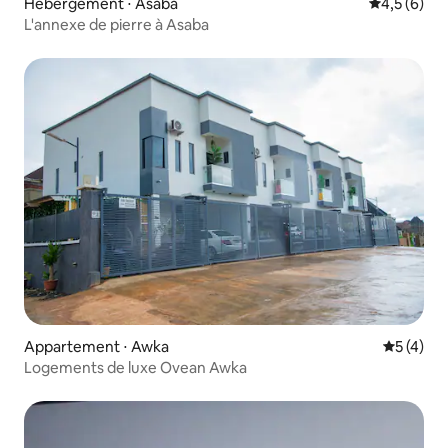
Hébergement ⋅ Asaba
Évaluation 
4,5 (6)
L'annexe de pierre à Asaba
Appartement ⋅ Awka
Évaluatio
5 (4)
Logements de luxe Ovean Awka