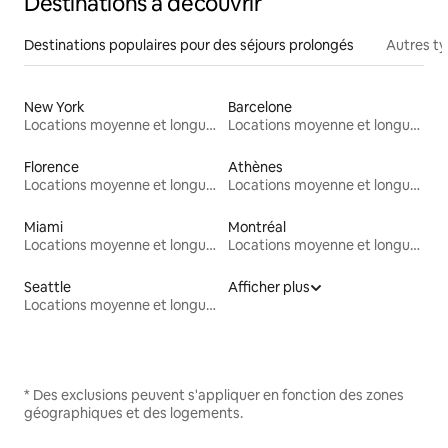
Destinations à découvrir
Destinations populaires pour des séjours prolongés
Autres t
New York
Barcelone
Locations moyenne et longue durée
Locations moyenne et longue durée
Florence
Athènes
Locations moyenne et longue durée
Locations moyenne et longue durée
Miami
Montréal
Locations moyenne et longue durée
Locations moyenne et longue durée
Seattle
Afficher plus
Locations moyenne et longue durée
* Des exclusions peuvent s'appliquer en fonction des zones
géographiques et des logements.