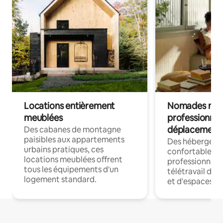
Locations entièrement
Nomades num
meublées
professionnel
déplacement
Des cabanes de montagne
paisibles aux appartements
Des hébergem
urbains pratiques, ces
confortables p
locations meublées offrent
professionnels
tous les équipements d'un
télétravail dis
logement standard.
et d'espaces de