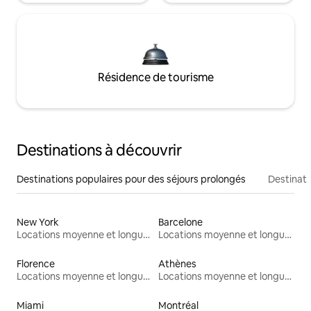
Résidence de tourisme
Destinations à découvrir
Destinations populaires pour des séjours prolongés
Destinati
New York
Barcelone
Locations moyenne et longue durée
Locations moyenne et longue durée
Florence
Athènes
Locations moyenne et longue durée
Locations moyenne et longue durée
Miami
Montréal