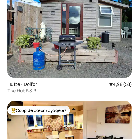
Hutte ⋅ Dolfor
Évaluation mo
4,98 (53)
The Hut B & B
Coup de cœur voyageurs
Coups de cœur voyageurs les plus appréciés