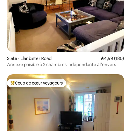
Suite ⋅ Llanbister Road
Évaluation moy
4,99 (180)
Annexe paisible à 2 chambres indépendante à l'envers
Coup de cœur voyageurs
Coups de cœur voyageurs les plus appréciés