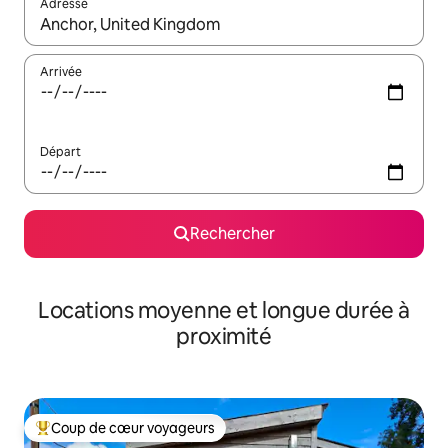
Adresse
Lorsque les résultats s'affichent, utilisez les flèches vers le hau
Arrivée
Départ
Rechercher
Locations moyenne et longue durée à
proximité
Coup de cœur voyageurs
Coups de cœur voyageurs les plus appréciés