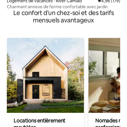
Logement de vacances ⋅ River Camlad
Évaluation moy
4,96 (179)
Charmant annexe de ferme confortable avec jardin
Le confort d'un chez-soi et des tarifs
mensuels avantageux
Locations entièrement
Nomades num