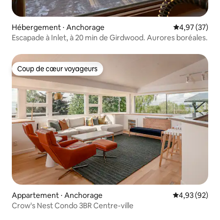
Hébergement ⋅ Anchorage
Évaluation mo
4,97 (37)
Escapade à Inlet, à 20 min de Girdwood. Aurores boréales.
Coup de cœur voyageurs
Coup de cœur voyageurs
Appartement ⋅ Anchorage
Évaluation mo
4,93 (92)
Crow's Nest Condo 3BR Centre-ville