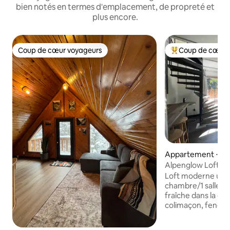
bien notés en termes d'emplacement, de propreté et
plus encore.
Coup de cœur voyageurs
Coup de cœur 
Coup de cœur voyageurs
Coups de cœur vo
Appartement ⋅ A
Alpenglow Loft ~ 
Charmer
Loft moderne uni
chambre/1 salle de
fraîche dans la ch
colimaçon, fenêtre
au plafond et plan
Confortablement 