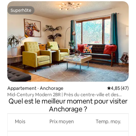
Superhôte
Superhôte
Appartement ⋅ Anchorage
Évaluation mo
4,85 (47)
Mid-Century Modern 2BR | Près du centre-ville et des
Quel est le meilleur moment pour visiter
hôpitaux
Anchorage ?
Mois
Prix moyen
Temp. moy.