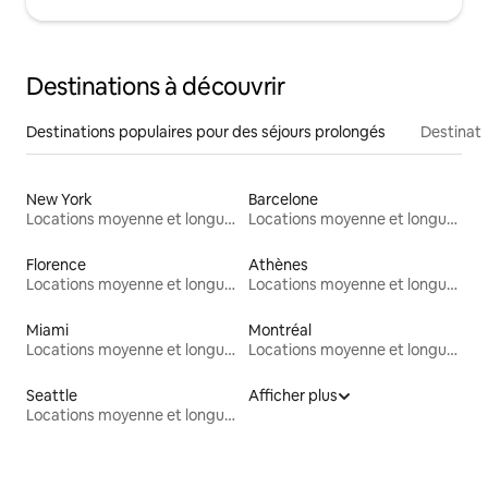
Destinations à découvrir
Destinations populaires pour des séjours prolongés
Destinati
New York
Barcelone
Locations moyenne et longue durée
Locations moyenne et longue durée
Florence
Athènes
Locations moyenne et longue durée
Locations moyenne et longue durée
Miami
Montréal
Locations moyenne et longue durée
Locations moyenne et longue durée
Seattle
Afficher plus
Locations moyenne et longue durée