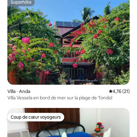
Superhôte
Superhôte
Villa ⋅ Anda
Évaluation mo
4,76 (21)
Villa Vessela en bord de mer sur la plage de Tondol
Coup de cœur voyageurs
Coup de cœur voyageurs