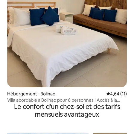
Hébergement ⋅ Bolinao
Évaluation mo
4,64 (11)
Villa abordable à Bolinao pour 6 personnes | Accès à la
Le confort d'un chez-soi et des tarifs
piscine et à la salle de sport
mensuels avantageux