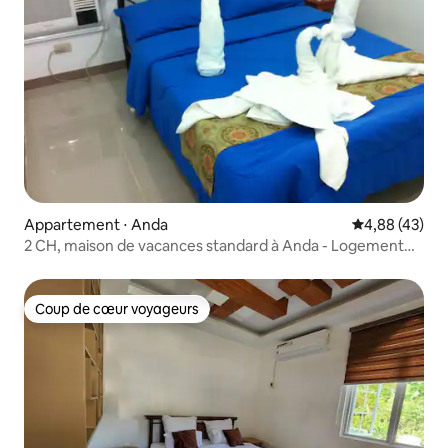
Appartement ⋅ Anda
Évaluation mo
4,88 (43)
2 CH, maison de vacances standard à Anda - Logement
n° 106
Coup de cœur voyageurs
Coup de cœur voyageurs