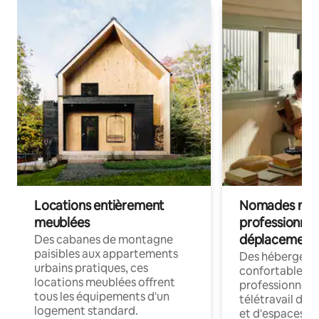
Locations entièrement
Nomades num
meublées
professionnel
déplacement
Des cabanes de montagne
paisibles aux appartements
Des hébergem
urbains pratiques, ces
confortables p
locations meublées offrent
professionnels
tous les équipements d'un
télétravail dis
logement standard.
et d'espaces de