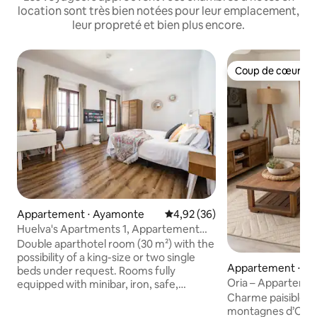
location sont très bien notées pour leur emplacement,
leur propreté et bien plus encore.
Coup de cœur vo
Coup de cœur vo
Appartement ⋅ Ayamonte
Évaluation moyenne sur la base
4,92 (36)
Huelva's Apartments 1, Appartement
avec lit dou...
Double aparthotel room (30 m²) with the
possibility of a king-size or two single
Appartement ⋅ Al
beds under request. Rooms fully
Oria – Apparteme
equipped with minibar, iron, safe,
indépendance total
internet, hairdryer, air conditioning
Charme paisible au
montagne
(including ozone technology to kill
montagnes d’Oria,