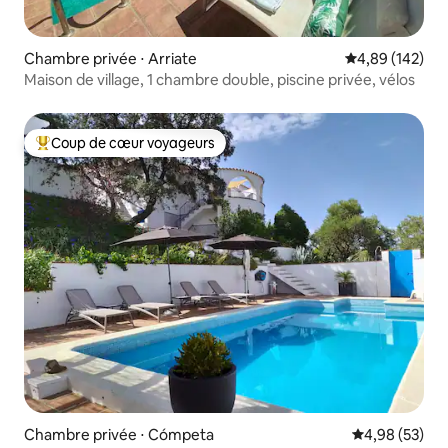
Chambre privée ⋅ Arriate
Évaluation moy
4,89 (142)
Maison de village, 1 chambre double, piscine privée, vélos
Coup de cœur voyageurs
Coups de cœur voyageurs les plus appréciés
Chambre privée ⋅ Cómpeta
Évaluation mo
4,98 (53)