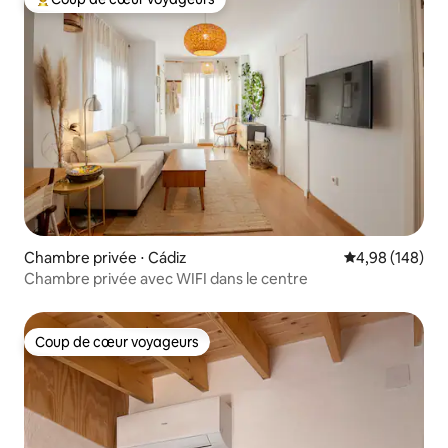
Coups de cœur voyageurs les plus appréciés
Chambre privée ⋅ Cádiz
Évaluation moy
4,98 (148)
Chambre privée avec WIFI dans le centre
Coup de cœur voyageurs
Coup de cœur voyageurs