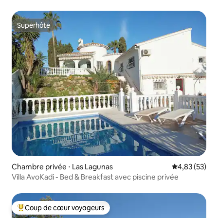
déjeuner
Superhôte
Superhôte
Chambre privée ⋅ Las Lagunas
Évaluation mo
4,83 (53)
Villa AvoKadi - Bed & Breakfast avec piscine privée
Coup de cœur voyageurs
Coups de cœur voyageurs les plus appréciés