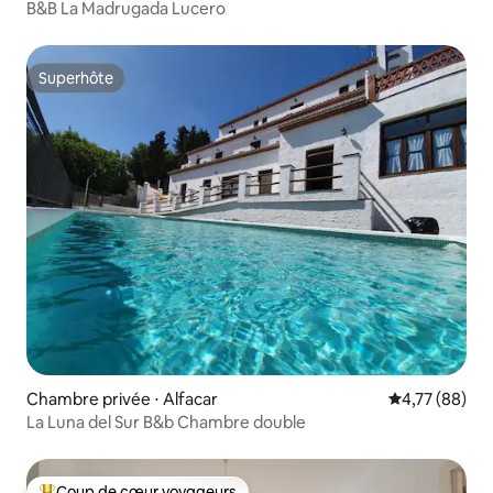
B&B La Madrugada Lucero
Superhôte
Superhôte
Chambre privée ⋅ Alfacar
Évaluation mo
4,77 (88)
La Luna del Sur B&b Chambre double
Coup de cœur voyageurs