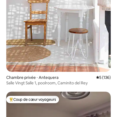
Chambre privée ⋅ Antequera
Évaluation 
5 (136)
Salle Vingt Salle 1, poolroom, Caminito del Rey
Coup de cœur voyageurs
Coups de cœur voyageurs les plus appréciés