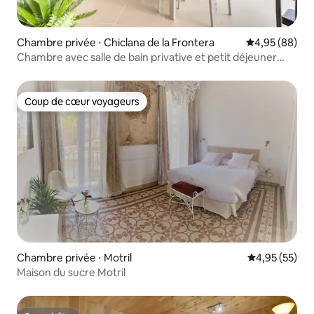
Chambre privée ⋅ Chiclana de la Frontera
Évaluation mo
4,95 (88)
Chambre avec salle de bain privative et petit déjeuner
avec piscine à 300 m de Playa Barrosa
Coup de cœur voyageurs
Coup de cœur voyageurs
Chambre privée ⋅ Motril
Évaluation mo
4,95 (55)
Maison du sucre Motril