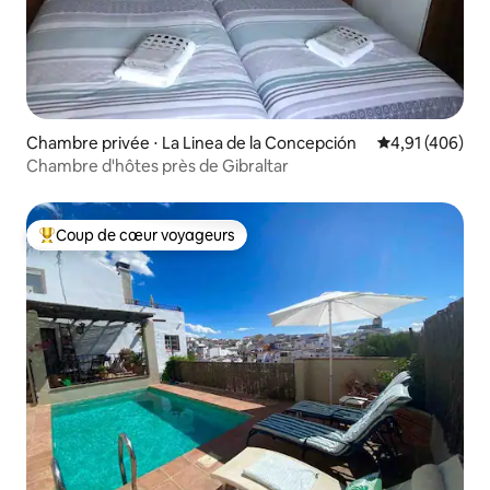
Chambre privée ⋅ La Linea de la Concepción
Évaluation moy
4,91 (406)
Chambre d'hôtes près de Gibraltar
Coup de cœur voyageurs
Coups de cœur voyageurs les plus appréciés