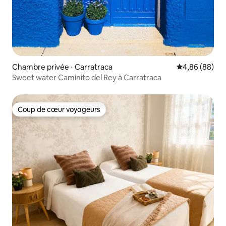
Chambre privée ⋅ Carratraca
Évaluation mo
4,86 (88)
Sweet water Caminito del Rey à Carratraca
Coup de cœur voyageurs
Coup de cœur voyageurs