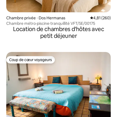
Chambre privée ⋅ Dos Hermanas
Évaluation moy
4,81 (260)
Chambre métro·piscine·tranquillité VFT/SE/00175
Location de chambres d'hôtes avec
petit déjeuner
Coup de cœur voyageurs
Coup de cœur voyageurs