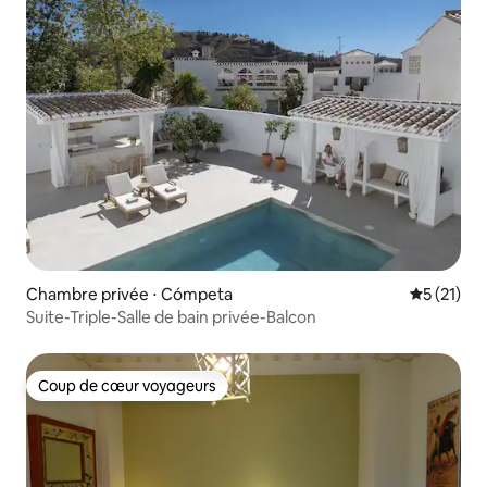
Chambre privée ⋅ Cómpeta
Évaluation
5 (21)
Suite-Triple-Salle de bain privée-Balcon
Coup de cœur voyageurs
Coup de cœur voyageurs