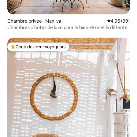
Chambre privée ⋅ Manilva
Évaluation mo
4,96 (99)
Chambres d'hôtes de luxe pour le bien-être et la détente
Coup de cœur voyageurs
Coups de cœur voyageurs les plus appréciés