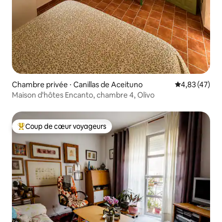
Chambre privée ⋅ Canillas de Aceituno
Évaluation mo
4,83 (47)
Maison d'hôtes Encanto, chambre 4, Olivo
Coup de cœur voyageurs
Coups de cœur voyageurs les plus appréciés