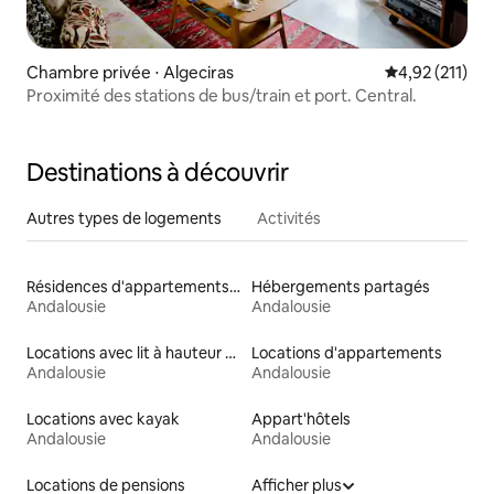
Chambre privée ⋅ Algeciras
Évaluation moy
4,92 (211)
Proximité des stations de bus/train et port. Central.
Destinations à découvrir
Autres types de logements
Activités
Résidences d'appartements en location
Hébergements partagés
Andalousie
Andalousie
Locations avec lit à hauteur adaptée
Locations d'appartements
Andalousie
Andalousie
Locations avec kayak
Appart'hôtels
Andalousie
Andalousie
Locations de pensions
Afficher plus