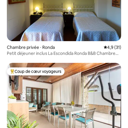
Chambre privée ⋅ Ronda
Évaluation m
4,9 (31)
Petit déjeuner inclus La Escondida Ronda B&B Chambre
2/3
Coup de cœur voyageurs
Coups de cœur voyageurs les plus appréciés