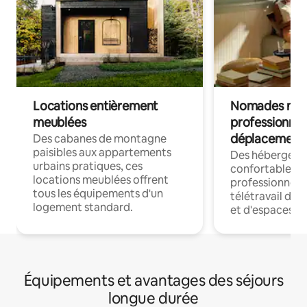
Locations entièrement
Nomades num
meublées
professionnel
déplacement
Des cabanes de montagne
paisibles aux appartements
Des hébergem
urbains pratiques, ces
confortables p
locations meublées offrent
professionnels
tous les équipements d'un
télétravail dis
logement standard.
et d'espaces de
Équipements et avantages des séjours
longue durée