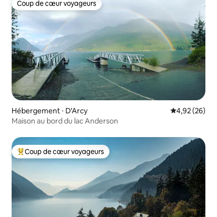
Coup de cœur voyageurs
Coup de cœur voyageurs
Hébergement ⋅ D'Arcy
Évaluation mo
4,92 (26)
Maison au bord du lac Anderson
Coup de cœur voyageurs
Coups de cœur voyageurs les plus appréciés