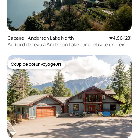
Cabane ⋅ Anderson Lake North
Évaluation mo
4,96 (23)
Au bord de l'eau à Anderson Lake : une retraite en pleine
nature
Coup de cœur voyageurs
Coup de cœur voyageurs