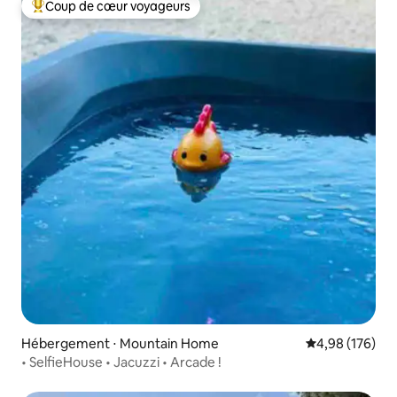
Coup de cœur voyageurs
Coups de cœur voyageurs les plus appréciés
Hébergement ⋅ Mountain Home
Évaluation moy
4,98 (176)
• SelfieHouse • Jacuzzi • Arcade !