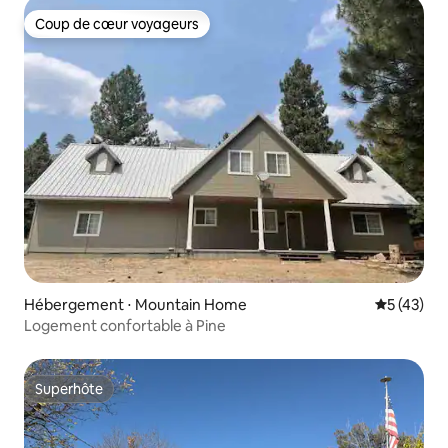
Coup de cœur voyageurs
Coup de cœur voyageurs
Hébergement ⋅ Mountain Home
Évaluation
5 (43)
Logement confortable à Pine
Superhôte
Superhôte