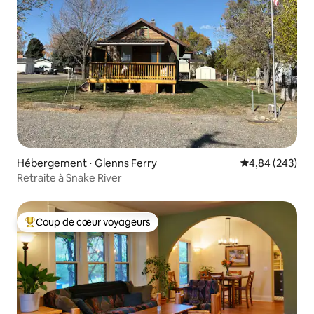
Hébergement ⋅ Glenns Ferry
Évaluation moy
4,84 (243)
Retraite à Snake River
Coup de cœur voyageurs
Coups de cœur voyageurs les plus appréciés