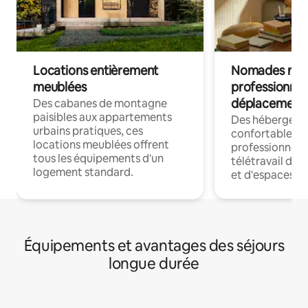
Locations entièrement
Nomades num
meublées
professionnel
déplacement
Des cabanes de montagne
paisibles aux appartements
Des hébergem
urbains pratiques, ces
confortables p
locations meublées offrent
professionnels
tous les équipements d'un
télétravail dis
logement standard.
et d'espaces de
Équipements et avantages des séjours
longue durée