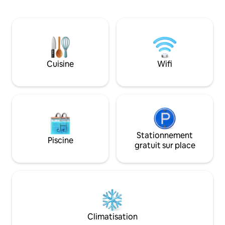
avec vue sur la campagne • Intérieurs
d'un barbecue app
minimalistes avec lumière naturelle •
piscine ou rencont
Jeux de société et jeu de fléchettes
regardant un matc
pour s'amuser en intérieur • Wifi haut
écran au bord de l
débit, télévision connectée, haut-
amis. Projection de
parleurs et cuisine • Livraison de repas
des souvenirs dura
via Swiggy/Zomato • Parfait pour les
piscine qui sont to
Cuisine
Wifi
couples, les familles, les célibataires
(Des frais supplém
•Animaux bienvenus 🛏Capacité
pour la nourriture 
d'accueil : 2 à 6 personnes | 🧘‍♂️
frais Airbnb sont
Détendez-vous. Amusez-vous. Relaxez.
l'hébergement)
Stationnement
Piscine
gratuit sur place
Climatisation