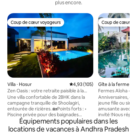
plus encore.
Coup de cœur voyageurs
Coup de cœur vo
Coup de cœur voyageurs
Coup de cœur vo
Villa ⋅ Hosur
Évaluation moyenne sur la base 
4,93 (105)
Gîte à la ferme ⋅ B
Zen Oasis : votre retraite paisible à la
Fermes Aloha - Au
ferme
Une villa confortable de 2BHK dans la
Anniversaires, en
campagne tranquille de Shoolagiri,
jeune fille ou sim
entourée de rizières. 🏡Points forts : •
amusante avec des
Piscine privée pour des baignades
invité !Nous répo
Équipements populaires dans les
rafraîchissantes et des jeux de piscine
décorations aux c
• Pont de baignade pour déjeuner/dîner
inoubliables. Offr
locations de vacances à Andhra Pradesh
sous les étoiles • Terrasse panoramique
romantique aux ch