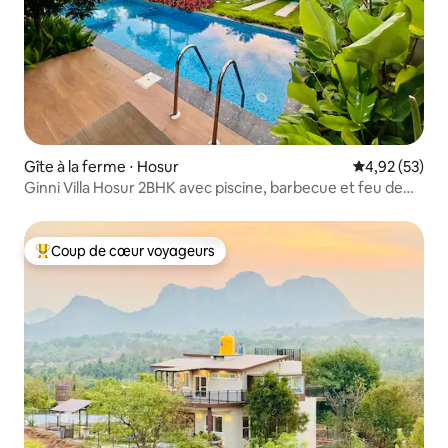
Gîte à la ferme ⋅ Hosur
Évaluation mo
4,92 (53)
Ginni Villa Hosur 2BHK avec piscine, barbecue et feu de
camp
Coup de cœur voyageurs
Coups de cœur voyageurs les plus appréciés