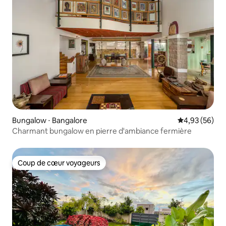
Bungalow ⋅ Bangalore
Évaluation mo
4,93 (56)
Charmant bungalow en pierre d'ambiance fermière
Coup de cœur voyageurs
Coup de cœur voyageurs