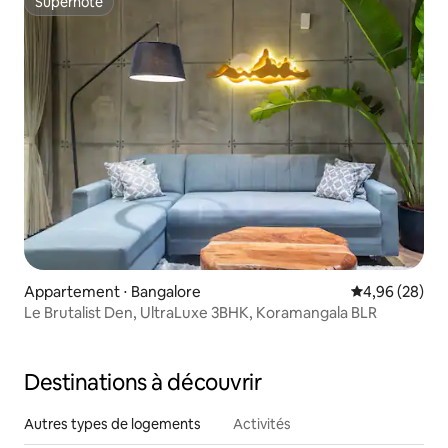
Superhôte
Superhôte
Appartement ⋅ Bangalore
Évaluation mo
4,96 (28)
Le Brutalist Den, UltraLuxe 3BHK, Koramangala BLR
Destinations à découvrir
Autres types de logements
Activités