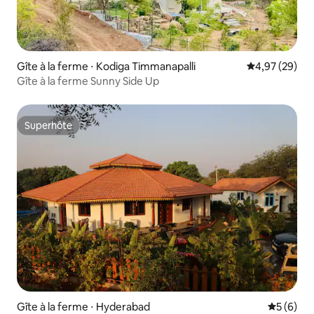
Gîte à la ferme ⋅ Kodiga Timmanapalli
Évaluation mo
4,97 (29)
Gîte à la ferme Sunny Side Up
Superhôte
Superhôte
Gîte à la ferme ⋅ Hyderabad
Évaluatio
5 (6)