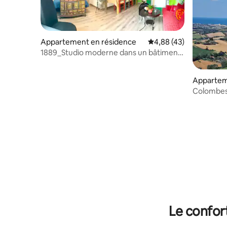
Appartement en résidence
Évaluation moyenne sur
4,88 (43)
1889_Studio moderne dans un bâtiment
historique
Apparte
Colombes 
Le confor