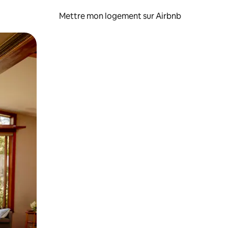
Mettre mon logement sur Airbnb
sant glisser.