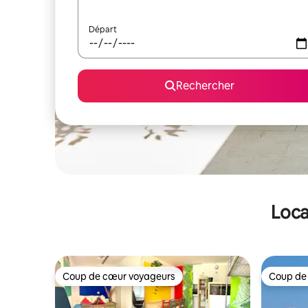
Départ
Rechercher
Loca
Coup de cœur voyageurs
Coup de
Coup de cœur voyageurs
Coup de