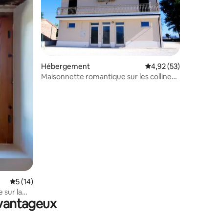
Hébergement
Évaluation moyenne su
4,92 (53)
Maisonnette romantique sur les collines
ntaires : 4,78 sur 5
des Marches
Évaluation moyenne sur la base de 14 commentaires : 5 sur 5
5 (14)
 sur la
avantageux