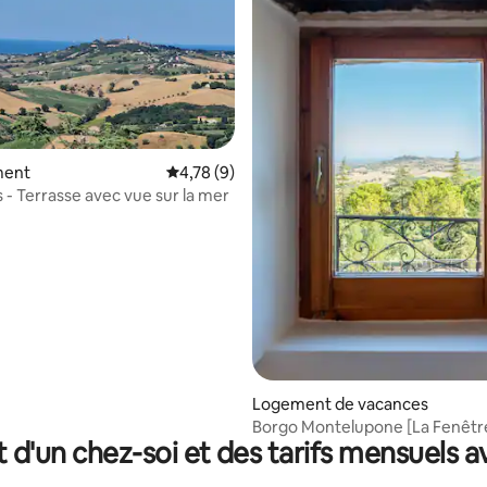
 la base de 43 commentaires : 4,88 sur 5
ment
Évaluation moyenne sur la base de 9 comme
4,78 (9)
- Terrasse avec vue sur la mer
Logement de vacances
Borgo Montelupone [La Fenêtre
t d'un chez-soi et des tarifs mensuels 
Mer]