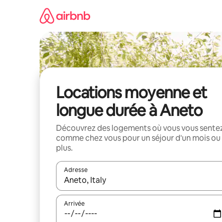
Aller
directement
au
contenu
Locations moyenne et
longue durée à Aneto
Découvrez des logements où vous vous sente
comme chez vous pour un séjour d'un mois ou
plus.
Adresse
Lorsque les résultats s'affichent, utilisez les flèc
Arrivée