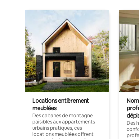
Locations entièrement
Noma
meublées
prof
dépl
Des cabanes de montagne
paisibles aux appartements
Des 
urbains pratiques, ces
confo
locations meublées offrent
profe