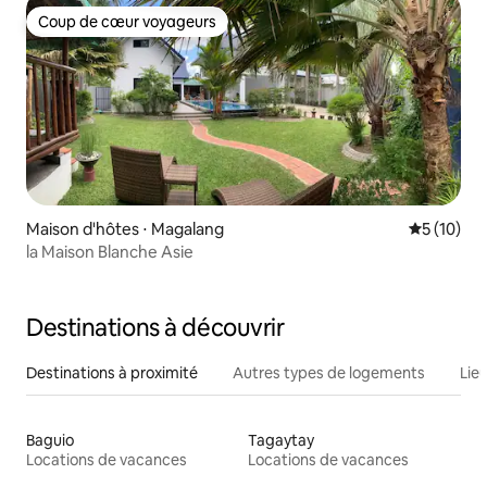
Coup de cœur voyageurs
Coup de cœur voyageurs
Maison d'hôtes ⋅ Magalang
Évaluation
5 (10)
la Maison Blanche Asie
Destinations à découvrir
Destinations à proximité
Autres types de logements
Lie
Baguio
Tagaytay
Locations de vacances
Locations de vacances