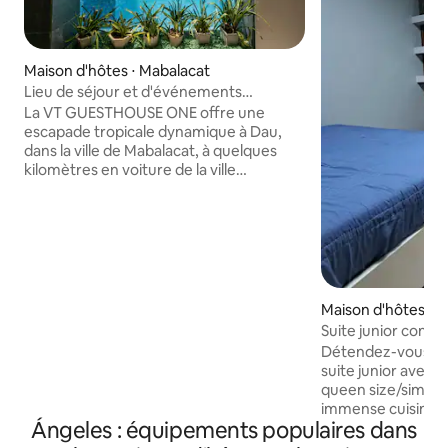
Maison d'hôtes ⋅ Mabalacat
Lieu de séjour et d'événements
tropicaux
La VT GUESTHOUSE ONE offre une
escapade tropicale dynamique à Dau,
dans la ville de Mabalacat, à quelques
kilomètres en voiture de la ville
d'Angeles. Avec ses quatre chambres
accueillantes, ses intérieurs ouverts et
lumineux et sa piscine privée
rafraîchissante, elle constitue le cadre
idéal pour des escapades en groupe et
des séjours en famille. Le toit spacieux
ajoute un point culminant passionnant
Maison d'hôtes ⋅ 
où vous pourrez célébrer des moments
Suite junior cont
spéciaux, vous détendre avec la brise
à Angeles City
Détendez-vous da
fraîche du soir ou profiter d'un
suite junior avec 1 
magnifique ciel nocturne. Un séjour
queen size/simple)
animé et confortable vous attend
immense cuisine/sa
* Accès aux chambres en fonction du
Ángeles : équipements populaires dans
de bain. Parfait p
nombre de voyageurs
une longue excurs