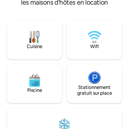
les maisons d'hôtes en location
une exploration de l
maison arrière, sit
partagé avec la ma
également disponib
deux logements on
séparé, divisé par
entre les deux pour
L'endroit est situ
Cuisine
Wifi
les magasins, les 
accessibles à pied
en voiture
Stationnement
Piscine
gratuit sur place