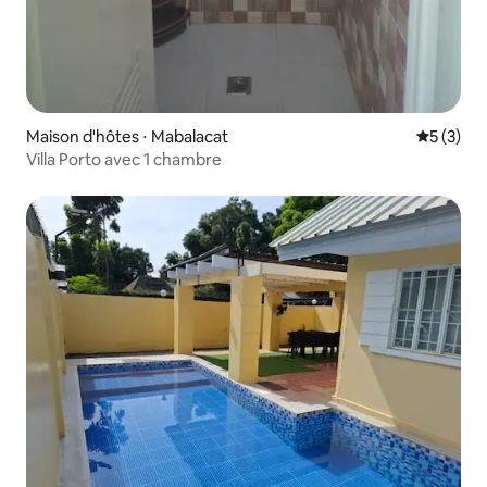
Maison d'hôtes ⋅ Mabalacat
Évaluatio
5 (3)
Villa Porto avec 1 chambre