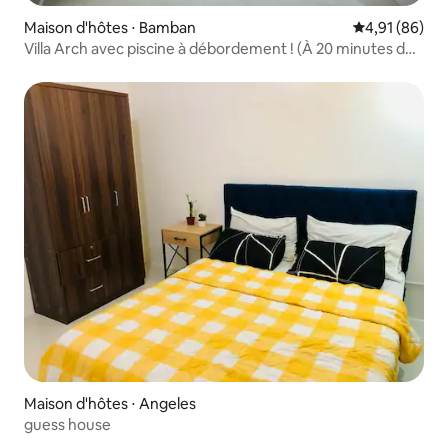
Maison d'hôtes ⋅ Bamban
Évaluation mo
4,91 (86)
Villa Arch avec piscine à débordement ! (À 20 minutes de
Clark)
Maison d'hôtes ⋅ Angeles
guess house