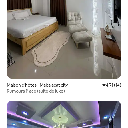
Maison d'hôtes ⋅ Mabalacat city
Évaluation m
4,71 (14)
Rumours Place (suite de luxe)