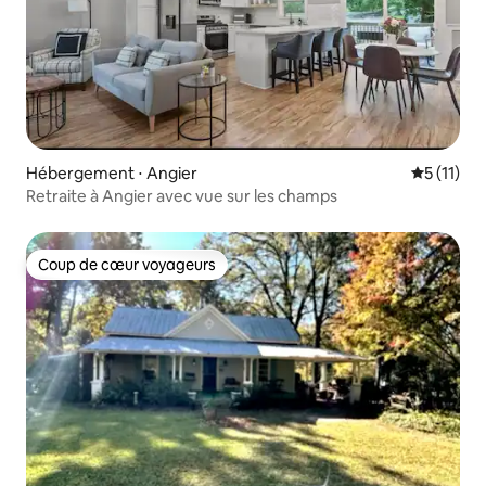
Hébergement ⋅ Angier
Évaluatio
5 (11)
Retraite à Angier avec vue sur les champs
Coup de cœur voyageurs
Coup de cœur voyageurs