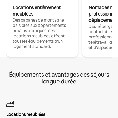
Locations entièrement
Nomades num
meublées
professionnel
déplacement
Des cabanes de montagne
paisibles aux appartements
Des hébergem
urbains pratiques, ces
confortables p
locations meublées offrent
professionnels
tous les équipements d'un
télétravail dis
logement standard.
et d'espaces de
Équipements et avantages des séjours
longue durée
Locations meublées