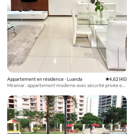
Appartement en résidence ⋅ Luanda
Évaluation mo
4,62 (45)
Miramar : appartement moderne avec sécurité privée et
vue