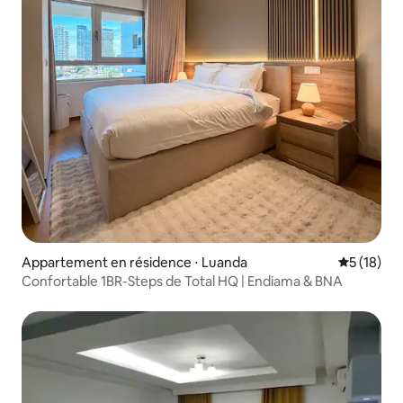
Appartement en résidence ⋅ Luanda
Évaluation
5 (18)
Confortable 1BR-Steps de Total HQ | Endiama & BNA