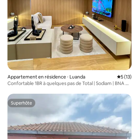
Appartement en résidence ⋅ Luanda
Évaluation
5 (13)
Confortable 1BR à quelques pas de Total | Sodiam | BNA &
MinFin
Superhôte
Superhôte