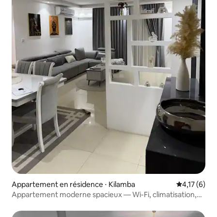
Appartement en résidence ⋅ Kilamba
Évaluation m
4,17 (6)
Appartement moderne spacieux — Wi-Fi, climatisation,
balcon