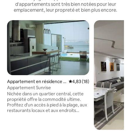
d'appartements sont très bien notées pour leur
emplacement, leur propreté et bien plus encore.
Appartement en résidence ⋅
Évaluation moyenne sur la base
4,83 (18)
Luanda
Appartement Sunrise
Nichée dans un quartier central, cette
propriété offre la commodité ultime.
Profitez d'un accès à pied à la plage, aux
restaurants locaux et aux endroits
animés le long de l'Ilha de Luanda. De
plus, vous êtes à seulement 10 minutes
en voiture du centre-ville de Luanda, ce