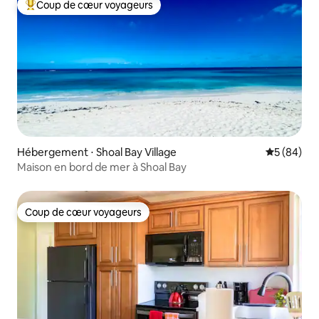
Coup de cœur voyageurs
Coups de cœur voyageurs les plus appréciés
Hébergement ⋅ Shoal Bay Village
Évaluation
5 (84)
Maison en bord de mer à Shoal Bay
Coup de cœur voyageurs
Coup de cœur voyageurs