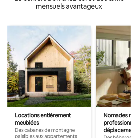
Gyeongpo et le lac limpide de Gyeongpo –
mensuels avantageux
Enregistrement autonome sans contact
Locations entièrement
Nomades num
meublées
professionnel
déplacement
Des cabanes de montagne
paisibles aux appartements
Des hébergem