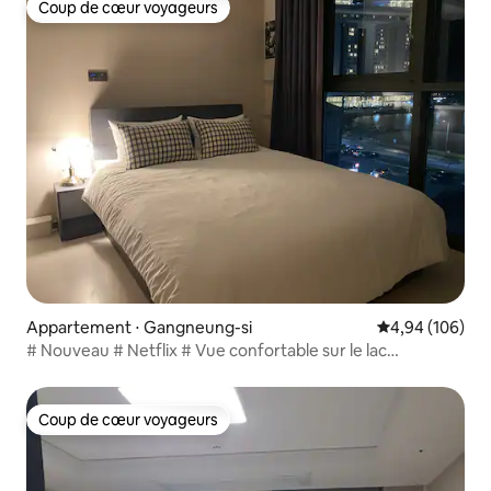
Coup de cœur voyageurs
Coup de cœur voyageurs
Appartement ⋅ Gangneung-si
Évaluation moy
4,94 (106)
# Nouveau # Netflix # Vue confortable sur le lac
Gyeongpo # Lever du soleil # Famille Amoureux Amis #
Repos # Gyeongpo Haute Mer
Coup de cœur voyageurs
Coup de cœur voyageurs