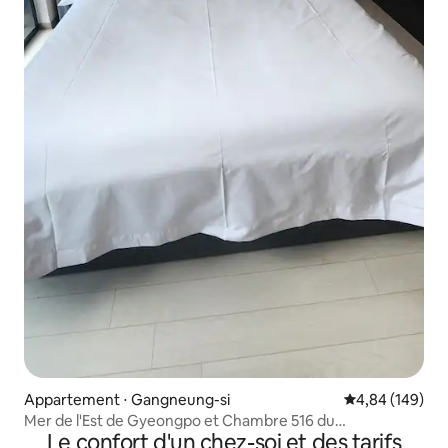
Appartement ⋅ Gangneung-si
Évaluation moy
4,84 (149)
Mer de l'Est de Gyeongpo et Chambre 516 du
Le confort d'un chez-soi et des tarifs
High Ocean Gyeongpo Hotel, avec vue sur la mer de