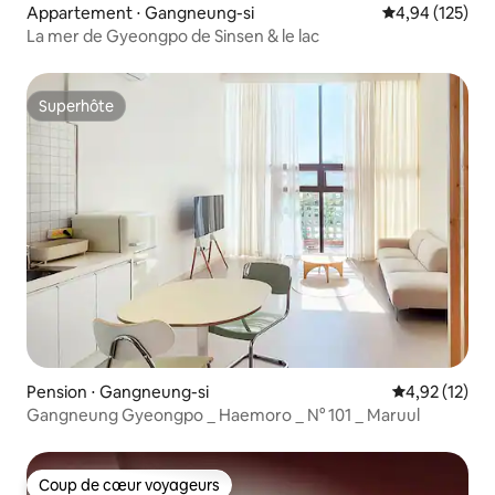
Appartement ⋅ Gangneung-si
Évaluation moy
4,94 (125)
La mer de Gyeongpo de Sinsen & le lac
Superhôte
Superhôte
Pension ⋅ Gangneung-si
Évaluation mo
4,92 (12)
Gangneung Gyeongpo _ Haemoro _ N° 101 _ Maruul
Coup de cœur voyageurs
Coup de cœur voyageurs