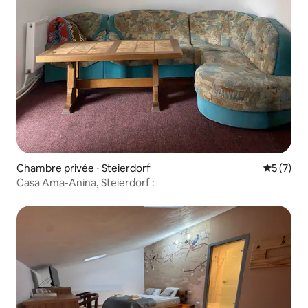
Chambre privée ⋅ Steierdorf
Évaluatio
5 (7)
Casa Ama-Anina, Steierdorf :