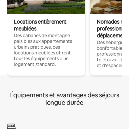
Locations entièrement
Nomades num
meublées
professionnel
déplacement
Des cabanes de montagne
paisibles aux appartements
Des hébergem
urbains pratiques, ces
confortables p
locations meublées offrent
professionnels
tous les équipements d'un
télétravail dis
logement standard.
et d'espaces de
Équipements et avantages des séjours
longue durée