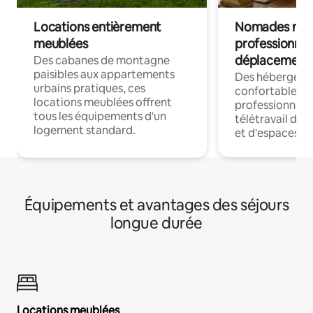
Locations entièrement
Nomades num
meublées
professionnel
déplacement
Des cabanes de montagne
paisibles aux appartements
Des hébergem
urbains pratiques, ces
confortables p
locations meublées offrent
professionnels
tous les équipements d'un
télétravail dis
logement standard.
et d'espaces de
Équipements et avantages des séjours
longue durée
Locations meublées