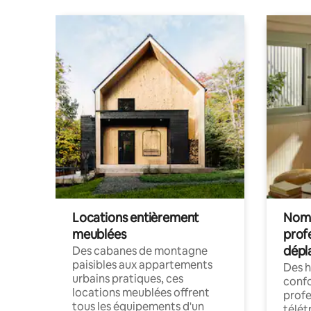
Locations entièrement
Noma
meublées
prof
dépl
Des cabanes de montagne
paisibles aux appartements
Des 
urbains pratiques, ces
confo
locations meublées offrent
profe
tous les équipements d'un
télét