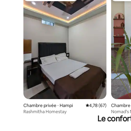
Chambre privée ⋅ Hampi
Évaluation moyenne su
4,78 (67)
Chambre 
Rashmitha Homestay
Nomad's 
Le confor