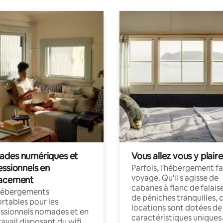
des numériques et
Vous allez vous y plaire
essionnels en
Parfois, l'hébergement fai
voyage. Qu'il s'agisse de
acement
cabanes à flanc de falais
hébergements
de péniches tranquilles, 
rtables pour les
locations sont dotées de
ssionnels nomades et en
caractéristiques uniques
ravail disposant du wifi