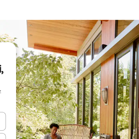
,
z
hes vers le haut et vers le bas pour les parcourir ou en appuyant et en fai