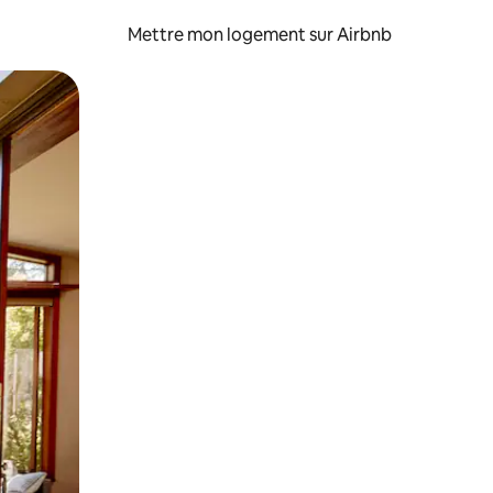
Mettre mon logement sur Airbnb
sant glisser.