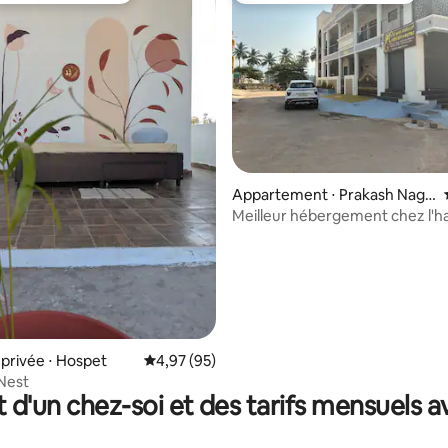
Appartement ⋅ Prakash Naga
r
Meilleur hébergement chez l'h
Hospet-Hampi
r la base de 67 commentaires : 4,78 sur 5
privée ⋅ Hospet
Évaluation moyenne sur la base de 95 commen
4,97 (95)
Nest
t d'un chez-soi et des tarifs mensuels 