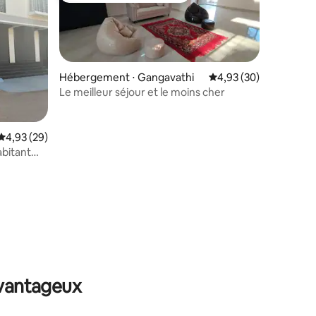
Hébergement ⋅ Gangavathi
Évaluation moyenne su
4,93 (30)
Le meilleur séjour et le moins cher
Évaluation moyenne sur la base de 29 commentaires : 4,93 sur 5
4,93 (29)
abitant
taires : 4,97 sur 5
avantageux