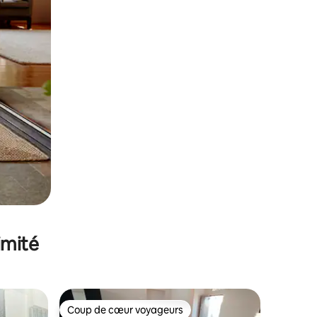
imité
Coup de cœur voyageurs
Coup de cœur voyageurs