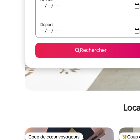
Départ
Rechercher
Loca
Coup de cœur voyageurs
Coup 
Coup de cœur voyageurs
Coups de