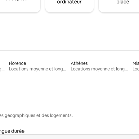
ordinateur
place
Florence
Athènes
Mi
Locations moyenne et longue durée
Locations moyenne et longue durée
Locations moyenne et longue durée
nes géographiques et des logements.
ngue durée