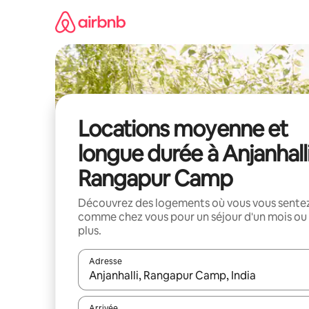
Aller
directement
au
contenu
Locations moyenne et
longue durée à Anjanhalli
Rangapur Camp
Découvrez des logements où vous vous sente
comme chez vous pour un séjour d'un mois ou
plus.
Adresse
Lorsque les résultats s'affichent, utilisez les flèc
Arrivée