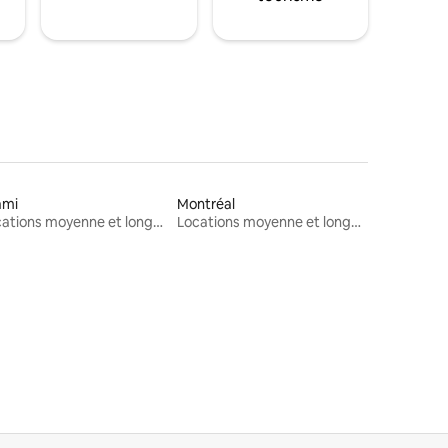
ami
Montréal
Locations moyenne et longue durée
Locations moyenne et longue durée