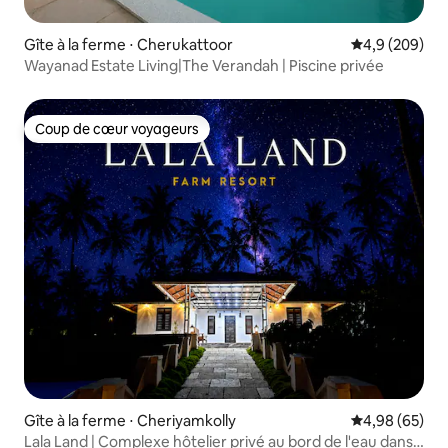
Gîte à la ferme ⋅ Cherukattoor
Évaluation mo
4,9 (209)
Wayanad Estate Living|The Verandah | Piscine privée
Coup de cœur voyageurs
Coup de cœur voyageurs
Gîte à la ferme ⋅ Cheriyamkolly
Évaluation mo
4,98 (65)
Lala Land | Complexe hôtelier privé au bord de l'eau dans