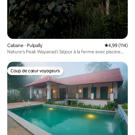
Cabane ⋅ Pulpally
Évaluation moy
4,99 (114)
Nature's Peak Wayanad | Séjour à la ferme avec piscine
privée
Coup de cœur voyageurs
Coup de cœur voyageurs