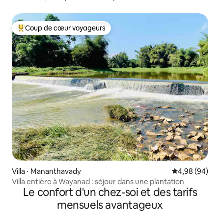
une ferme historique
Coup de cœur voyageurs
Coups de cœur voyageurs les plus appréciés
Villa ⋅ Mananthavady
Évaluation mo
4,98 (94)
Villa entière à Wayanad : séjour dans une plantation
Le confort d'un chez-soi et des tarifs
mensuels avantageux