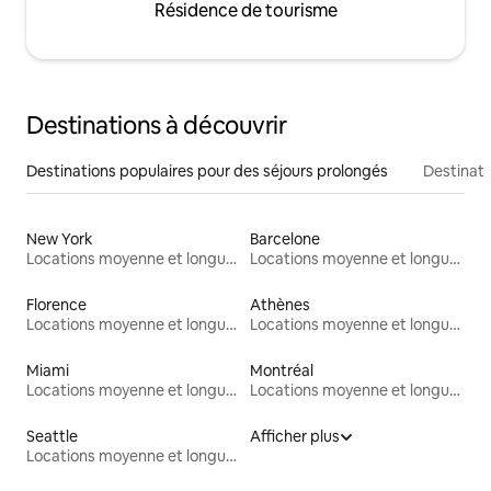
Résidence de tourisme
Destinations à découvrir
Destinations populaires pour des séjours prolongés
Destinati
New York
Barcelone
Locations moyenne et longue durée
Locations moyenne et longue durée
Florence
Athènes
Locations moyenne et longue durée
Locations moyenne et longue durée
Miami
Montréal
Locations moyenne et longue durée
Locations moyenne et longue durée
Seattle
Afficher plus
Locations moyenne et longue durée