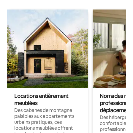
Locations entièrement
Nomades num
meublées
professionnel
déplacement
Des cabanes de montagne
paisibles aux appartements
Des hébergem
urbains pratiques, ces
confortables p
locations meublées offrent
professionnels