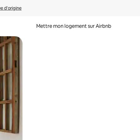
ue d'origine
Mettre mon logement sur Airbnb
sant glisser.