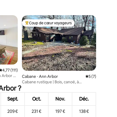
Coup de cœur voyageurs
Coups de cœur voyageurs les plus appréciés
mmentaires : 5 sur 5
Évaluation moyenne sur la base de 111 commentaires : 4,77 sur 5
4,77 (111)
n Arbor U-
Cabane ⋅ Ann Arbor
Évaluation moyenn
5 (7)
Cabane rustique | Bois, canoë, à
Arbor ?
proximité du stade
Sept.
Oct.
Nov.
Déc.
209 €
231 €
197 €
138 €