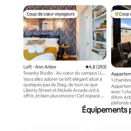
Coup de cœur voyageurs
Coup 
Coup de cœur voyageurs
Coups de
Loft ⋅ Ann Arbor
Évaluation moyenne sur
4,8 (293)
Swanky Studio - Au cœur du campus | LIT
Appartem
KING SIZE !
Vous allez adorer ce loft élégant situé à
1 chambre
quelques pas du Diag, de tout ce que
fenêtres 
Appartem
Liberty Street et Nickels Arcade ont à
avec 1 ch
offrir, et bien plus encore ! Cet espace de
d'Ann Arb
500 pieds carrés offre un design
plafonds 
d'ambiance et un cadre de vie agréable
Équipements p
Big House
en centre-ville ! Installez-vous dans votre
Michigan 
lit King Size moelleux et regardez un film
favoris d
sur les plateformes de streaming mises à
Pretzel Be
votre disposition ! Votre cuisine
Pumpkin, l