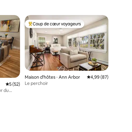
Coup de cœur voyageurs
lus appréciés
Coups de cœur voyageurs les plus appréciés
taires : 4,93 sur 5
Maison d'hôtes ⋅ Ann Arbor
Évaluation moyenne su
4,99 (87)
Le perchoir
Évaluation moyenne sur la base de 52 commentaires : 5 sur 5
5 (52)
r du