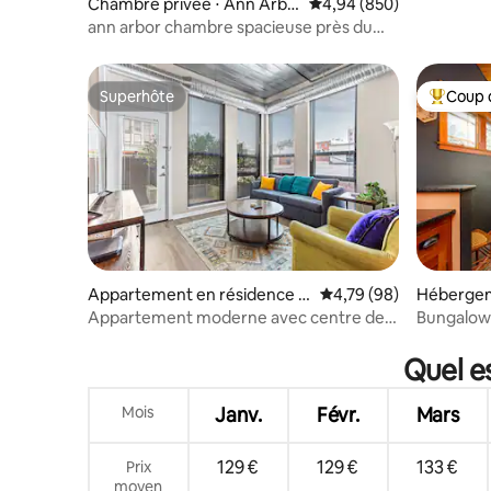
Chambre privée ⋅ Ann Arbo
Évaluation moyenne sur 
4,94 (850)
r
ann arbor chambre spacieuse près du
centre-ville
Superhôte
Coup 
Superhôte
Coups de
Appartement en résidence ⋅
Évaluation moyenne sur
4,79 (98)
Hébergem
Ann Arbor
Appartement moderne avec centre de
Bungalow 
remise en forme
« Echoes 
Quel e
Mois
Janv.
Févr.
Mars
129 €
129 €
133 €
Prix
moyen