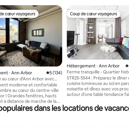
de cœur voyageurs
Coup de cœur voyageurs
 cœur voyageurs les plus appréciés
Coup de cœur voyageurs
 la base de 293 commentaires : 4,8 sur 5
Hébergement ⋅ Ann Arbor
É
Ferme tranquille - Quartier his
ent ⋅ Ann Arbor
Évaluation moyenne sur la base de 134 co
5 (134)
Kerrytown
STR25-5544 : Préparez le dîner
 au cœur d'Ann Arbor avec
cuisine lumineuse au sol en pa
et parking
ent moderne et confortable
noisette et dînez avec vos pro
ambre au cœur du centre-ville
autour d'une table tendance fa
or ! Grandes fenêtres, hauts
la main. Avec ses œuvres d'art 
et à distance de marche de la
aux couleurs vives, ses touche
opulaires dans les locations de vacanc
, du campus U of M, du
couleurs froides et son mobilie
Theater, de Kerrytown et des
moderne, cette maison d'hôtes 
e Main St comme The Ark,
fois magique et reposante. La maison est
ll, Blue Llama, The Grotto, Jolly
située dans le quartier de Kerr
e Shinola Store, et plus encore.