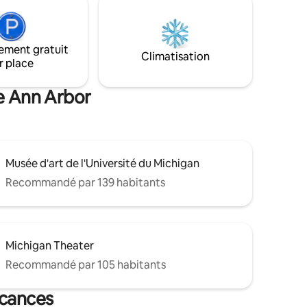
s
terrasse en bois avec barbecue et du
rants
coin salon dans l'arrière-cour ! Parfait
ques. De
pour les petites familles ou les groupes
t le
ement gratuit
qui souhaitent avoir de l'espace lors de
Climatisation
rrytown,
r place
leur visite à Ann Arbor. (Besoin de plus
d'espace ? Consultez les avis pour le
es pas.
même appartement avec 2 chambres.)
de Ann Arbor
N° de licence : STR26-1787
Musée d'art de l'Université du Michigan
Recommandé par 139 habitants
Michigan Theater
Recommandé par 105 habitants
acances