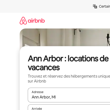
Aller
Certai
directement
au
contenu
Ann Arbor : locations de
vacances
Trouvez et réservez des hébergements uniqu
sur Airbnb
Adresse
Lorsque les résultats s'affichent, utilisez les flèc
Arrivée