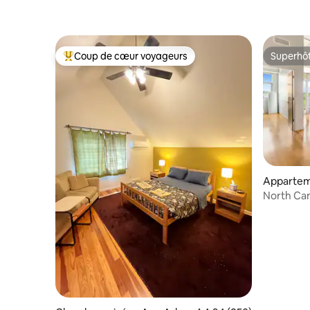
Coup de cœur voyageurs
Superhô
Coups de cœur voyageurs les plus appréciés
Superhô
Appartem
North Ca
gratuit