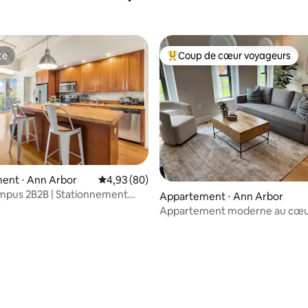
te
Coup de cœur voyageurs
te
Coups de cœur voyageurs les p
ent ⋅ Ann Arbor
Évaluation moyenne sur la base de 80 commen
4,93 (80)
mpus 2B2B | Stationnement
Appartement ⋅ Ann Arbor
Appartement moderne au cœu
centre-ville d'Ann Arbor