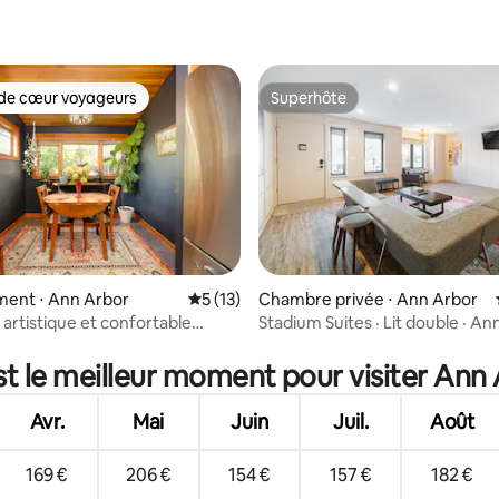
la base de 850 commentaires : 4,94 sur 5
de cœur voyageurs
Superhôte
 cœur voyageurs les plus appréciés
Superhôte
 la base de 98 commentaires : 4,79 sur 5
ent ⋅ Ann Arbor
Évaluation moyenne sur la base de 13 co
5 (13)
Chambre privée ⋅ Ann Arbor
artistique et confortable
Stadium Suites · Lit double · An
Inn » - immense jardin clôturé
M
st le meilleur moment pour visiter Ann 
Avr.
Mai
Juin
Juil.
Août
169 €
206 €
154 €
157 €
182 €