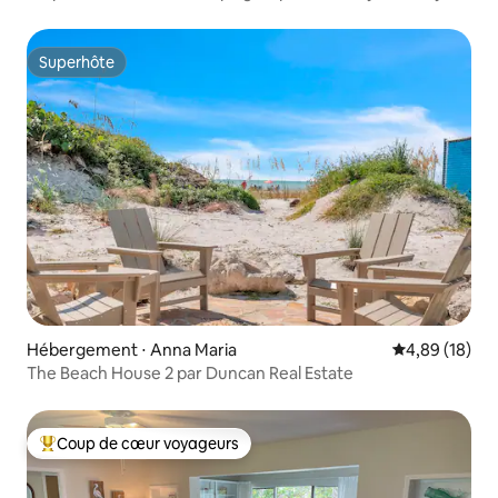
#102
Superhôte
Superhôte
Hébergement ⋅ Anna Maria
Évaluation mo
4,89 (18)
The Beach House 2 par Duncan Real Estate
Coup de cœur voyageurs
Coups de cœur voyageurs les plus appréciés