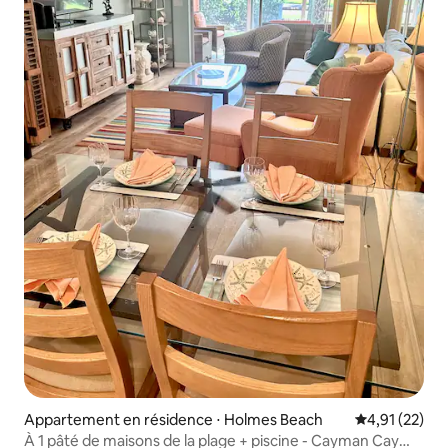
Appartement en résidence ⋅ Holmes Beach
Évaluation mo
4,91 (22)
À 1 pâté de maisons de la plage + piscine - Cayman Cay