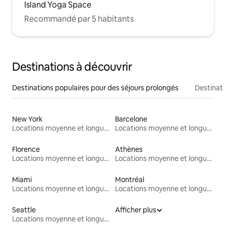
Island Yoga Space
Recommandé par 5 habitants
Destinations à découvrir
Destinations populaires pour des séjours prolongés
Destinati
New York
Barcelone
Locations moyenne et longue durée
Locations moyenne et longue durée
Florence
Athènes
Locations moyenne et longue durée
Locations moyenne et longue durée
Miami
Montréal
Locations moyenne et longue durée
Locations moyenne et longue durée
Seattle
Afficher plus
Locations moyenne et longue durée