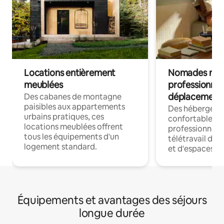
Locations entièrement
Nomades num
meublées
professionnel
déplacement
Des cabanes de montagne
paisibles aux appartements
Des hébergem
urbains pratiques, ces
confortables p
locations meublées offrent
professionnels
tous les équipements d'un
télétravail dis
logement standard.
et d'espaces de
Équipements et avantages des séjours
longue durée