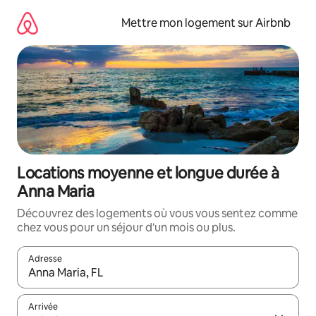
Aller
directement
Mettre mon logement sur Airbnb
au
contenu
Locations moyenne et longue durée à
Anna Maria
Découvrez des logements où vous vous sentez comme
chez vous pour un séjour d'un mois ou plus.
Adresse
Lorsque les résultats s'affichent, utilisez les flèches vers le hau
Arrivée