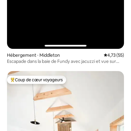
Hébergement ⋅ Middleton
Évaluation mo
4,73 (55)
Escapade dans la baie de Fundy avec jacuzzi et vue sur
l'océan
Coup de cœur voyageurs
Coups de cœur voyageurs les plus appréciés