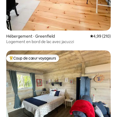
Hébergement ⋅ Greenfield
Évaluation moy
4,99 (210)
Logement en bord de lac avec jacuzzi
Coup de cœur voyageurs
Coups de cœur voyageurs les plus appréciés