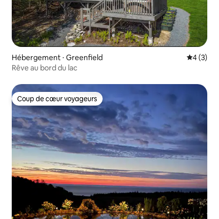
Hébergement ⋅ Greenfield
Évaluatio
4 (3)
Rêve au bord du lac
Coup de cœur voyageurs
Coup de cœur voyageurs