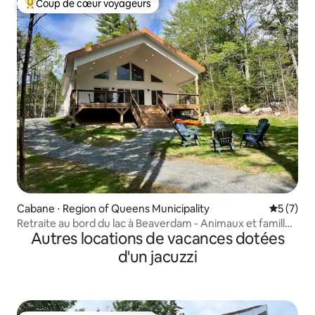
Coup de cœur voyageurs
Coups de cœur voyageurs les plus appréciés
Cabane ⋅ Region of Queens Municipality
Évaluatio
5 (7)
Retraite au bord du lac à Beaverdam - Animaux et familles
Autres locations de vacances dotées
acceptés
d'un jacuzzi