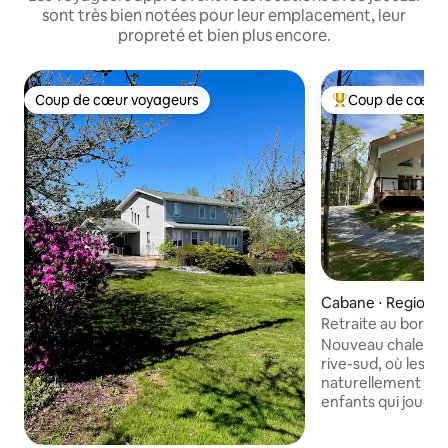
sont très bien notées pour leur emplacement, leur
propreté et bien plus encore.
Coup de cœur voyageurs
Coup de cœur 
Coup de cœur voyageurs
Coups de cœur vo
Cabane ⋅ Region 
cipality
Retraite au bord d
Animaux et famill
Nouveau chalet au 
rive-sud, où les jo
naturellement : caf
enfants qui jouent
moments au bord 
et soirées douille