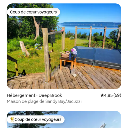
Coup de cœur voyageurs
Coup de cœur voyageurs
Hébergement ⋅ Deep Brook
Évaluation mo
4,85 (59)
Maison de plage de Sandy Bay/Jacuzzi
Coup de cœur voyageurs
Coups de cœur voyageurs les plus appréciés