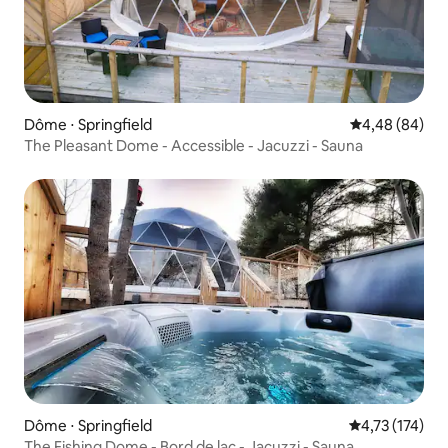
Dôme ⋅ Springfield
Évaluation mo
4,48 (84)
The Pleasant Dome - Accessible - Jacuzzi - Sauna
Dôme ⋅ Springfield
Évaluation moy
4,73 (174)
The Fishing Dome - Bord de lac - Jacuzzi - Sauna