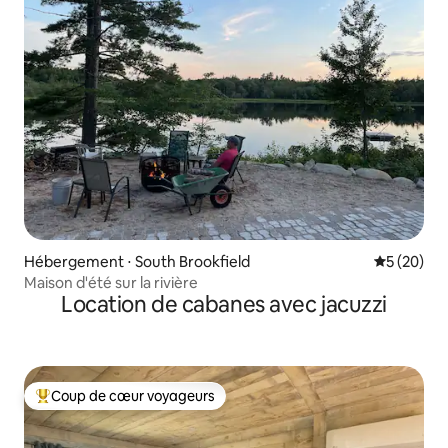
Hébergement ⋅ South Brookfield
Évaluation
5 (20)
Maison d'été sur la rivière
Location de cabanes avec jacuzzi
Coup de cœur voyageurs
Coups de cœur voyageurs les plus appréciés