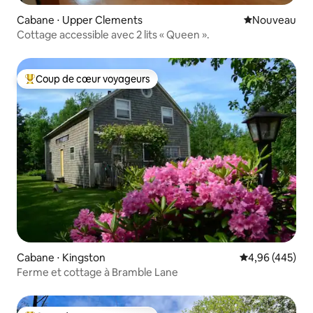
Cabane ⋅ Upper Clements
Nouvel hébe
Nouveau
Cottage accessible avec 2 lits « Queen ».
Coup de cœur voyageurs
Coups de cœur voyageurs les plus appréciés
Cabane ⋅ Kingston
Évaluation moy
4,96 (445)
Ferme et cottage à Bramble Lane