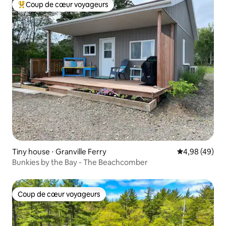
Coup de cœur voyageurs
Coups de cœur voyageurs les plus appréciés
Tiny house ⋅ Granville Ferry
Évaluation mo
4,98 (49)
Bunkies by the Bay - The Beachcomber
Coup de cœur voyageurs
Coup de cœur voyageurs