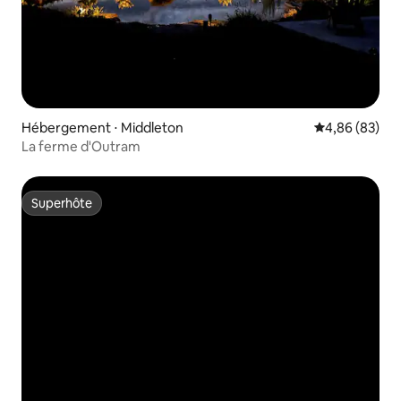
Hébergement ⋅ Middleton
Évaluation mo
4,86 (83)
La ferme d'Outram
Superhôte
Superhôte