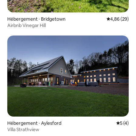
Hébergement ⋅ Bridgetown
Évaluation mo
4,86 (29)
Airbnb Vinegar Hill
Hébergement ⋅ Aylesford
Évaluatio
5 (4)
Villa Strathview