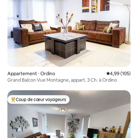
Appartement ⋅ Ordino
Évaluation moy
4,99 (105)
Grand Balcon Vue Montagne, appart. 3 Ch. à Ordino
Coup de cœur voyageurs
Coups de cœur voyageurs les plus appréciés