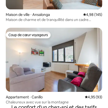
Maison de ville ⋅ Ansalonga
Évaluation moy
4,98 (145)
Maison de charme et de tranquillité dans un cadre
idyllique
Coup de cœur voyageurs
Coup de cœur voyageurs
Appartement ⋅ Canillo
Évaluation mo
4,95 (93)
Chaleureux avec vue sur la montagne
Le confort d'un chez-soi et des tarifs