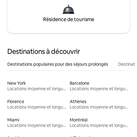
Résidence de tourisme
Destinations à découvrir
Destinations populaires pour des séjours prolongés
Destinati
New York
Barcelone
Locations moyenne et longue durée
Locations moyenne et longue durée
Florence
Athènes
Locations moyenne et longue durée
Locations moyenne et longue durée
Miami
Montréal
Locations moyenne et longue durée
Locations moyenne et longue durée