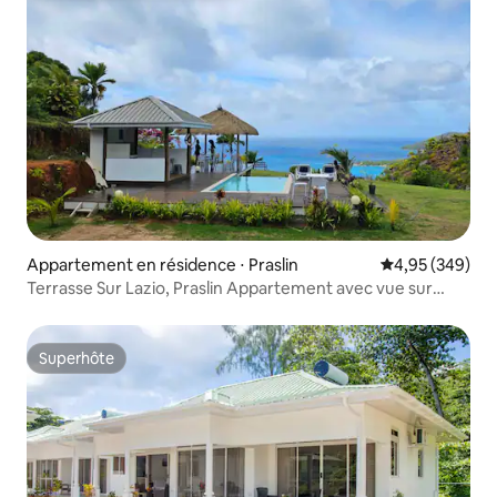
Appartement en résidence ⋅ Praslin
Évaluation moy
4,95 (349)
Terrasse Sur Lazio, Praslin Appartement avec vue sur
l'océan
Superhôte
Superhôte