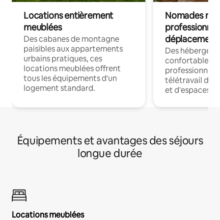
Locations entièrement
Nomades num
meublées
professionnel
déplacement
Des cabanes de montagne
paisibles aux appartements
Des hébergem
urbains pratiques, ces
confortables p
locations meublées offrent
professionnels
tous les équipements d'un
télétravail dis
logement standard.
et d'espaces de
Équipements et avantages des séjours
longue durée
Locations meublées