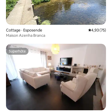
Cottage ⋅ Esposende
Évaluation mo
4,93 (75)
Maison Azenha Branca
Superhôte
Superhôte