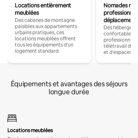
Locations entièrement
Nomades num
meublées
professionnel
déplacement
Des cabanes de montagne
paisibles aux appartements
Des hébergem
urbains pratiques, ces
confortables p
locations meublées offrent
professionnels
tous les équipements d'un
télétravail dis
logement standard.
et d'espaces de
Équipements et avantages des séjours
longue durée
Locations meublées