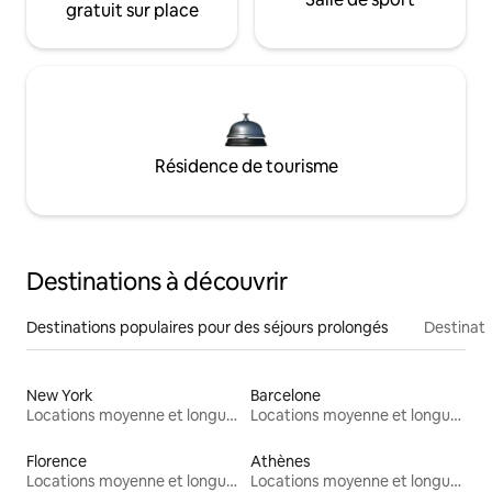
gratuit sur place
Résidence de tourisme
Destinations à découvrir
Destinations populaires pour des séjours prolongés
Destinati
New York
Barcelone
Locations moyenne et longue durée
Locations moyenne et longue durée
Florence
Athènes
Locations moyenne et longue durée
Locations moyenne et longue durée