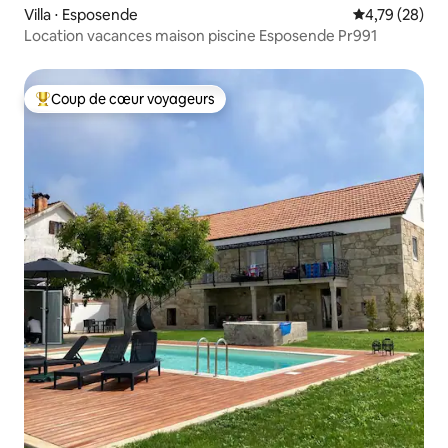
Villa ⋅ Esposende
Évaluation mo
4,79 (28)
Location vacances maison piscine Esposende Pr991
Coup de cœur voyageurs
Coups de cœur voyageurs les plus appréciés