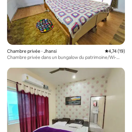
Chambre privée ⋅ Jhansi
Évaluation mo
4,74 (19)
Chambre privée dans un bungalow du patrimoine/Wi-
Fi/cuisine