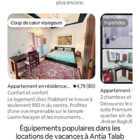
plus encore.
Coup de cœur voyageurs
Superhôte
Coup de cœur voyageurs
Superhôte
Appartement en résidence ⋅
Évaluation moyenne sur la base
4,79 (80)
Appartement ⋅ Jh
Orchha
Confort et confort
2 chambres et cuis
Le logement chez l'habitant se trouve à
Cœur de Jhansi, p
Découvrez le cœur
seulement 950 m du centre. Profitez
suite Premium 2BH
d'une vue imprenable sur le temple
quartier sûr de
Laxmi-Narayan et les monuments
Jhokan Bagh/Elite 
voisins depuis votre toit-terrasse privé,
Équipements populaires dans les
en face du temple 
idéal pour admirer les couchers de soleil
gurdwara. Cet app
et observer les étoiles. Le premier étage
locations de vacances à Antia Talab
dispose d'une tél