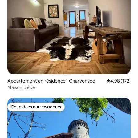
Appartement en résidence ⋅ Charvensod
Évaluation moy
4,98 (172)
Maison Dédé
Coup de cœur voyageurs
Coup de cœur voyageurs