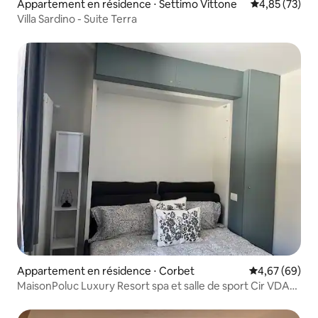
Appartement en résidence ⋅ Settimo Vittone
Évaluation mo
4,85 (73)
Villa Sardino - Suite Terra
Appartement en résidence ⋅ Corbet
Évaluation mo
4,67 (69)
MaisonPoluc Luxury Resort spa et salle de sport Cir VDA
0002