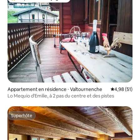
Coups de cœur voyageurs les plus appréciés
Appartement en résidence ⋅ Valtournenche
Évaluation mo
4,98 (51)
Lo Mequio d'Emilie, à 2 pas du centre et des pistes
Superhôte
Superhôte