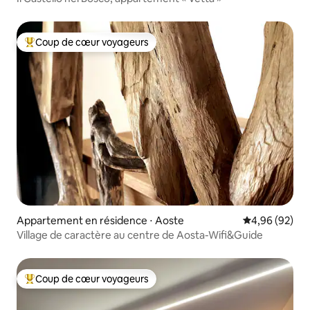
Coup de cœur voyageurs
Coups de cœur voyageurs les plus appréciés
Appartement en résidence ⋅ Aoste
Évaluation mo
4,96 (92)
Village de caractère au centre de Aosta-Wifi&Guide
Coup de cœur voyageurs
Coups de cœur voyageurs les plus appréciés