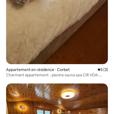
Appartement en résidence ⋅ Corbet
Évaluatio
5 (3)
Charmant appartement - piscine sauna spa CIR VDA-
AYAS0005