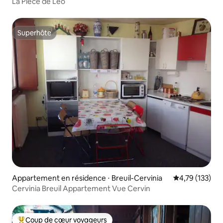
La Pièce de Leo
Superhôte
Superhôte
Appartement en résidence ⋅ Breuil-Cervinia
Évaluation moy
4,79 (133)
Cervinia Breuil Appartement Vue Cervin
Coup de cœur voyageurs