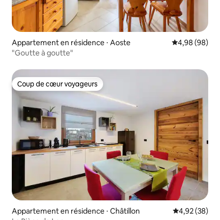
Appartement en résidence ⋅ Aoste
Évaluation mo
4,98 (98)
"Goutte à goutte"
Coup de cœur voyageurs
Coup de cœur voyageurs
Appartement en résidence ⋅ Châtillon
Évaluation mo
4,92 (38)