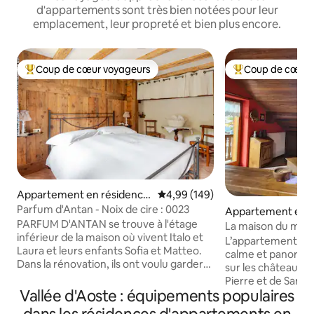
d'appartements sont très bien notées pour leur
emplacement, leur propreté et bien plus encore.
Coup de cœur voyageurs
Coup de cœur 
Coups de cœur voyageurs les plus appréciés
Coups de cœur vo
Appartement en résidence
Évaluation moyenne sur la base 
4,99 (149)
⋅ Mandolla-Plaisant
Parfum d'Antan - Noix de cire : 0023
Appartement en r
PARFUM D'ANTAN se trouve à l'étage
⋅ Aymavilles
La maison du miel 
inférieur de la maison où vivent Italo et
L’appartement est
Laura et leurs enfants Sofia et Matteo.
calme et panorami
Dans la rénovation, ils ont voulu garder
sur les châteaux d
les caractéristiques d’origine. Le
Pierre et de Sarriod
logement est meublé dans un style de
Vallée d'Aoste : équipements populaires
dans une maison 
montagne avec quelques meubles
dernier étage et 