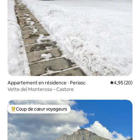
Appartement en résidence ⋅ Periasc
Évaluation mo
4,95 (20)
Vette del Monterosa – Castore
Coup de cœur voyageurs
Coups de cœur voyageurs les plus appréciés