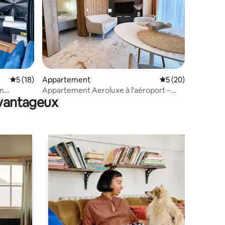
ntaires : 4,83 sur 5
Évaluation moyenne sur la base de 18 commentaires : 5 sur 5
5 (18)
Appartement
Évaluation moyenne
5 (20)
en
Appartement Aeroluxe à l'aéroport –
avantageux
Parking privé