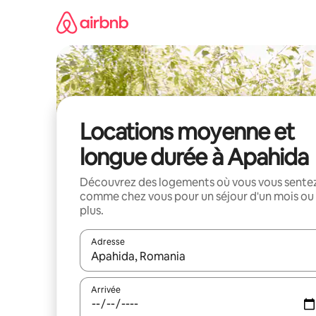
Aller
directement
au
contenu
Locations moyenne et
longue durée à Apahida
Découvrez des logements où vous vous sente
comme chez vous pour un séjour d'un mois ou
plus.
Adresse
Lorsque les résultats s'affichent, utilisez les flèc
Arrivée