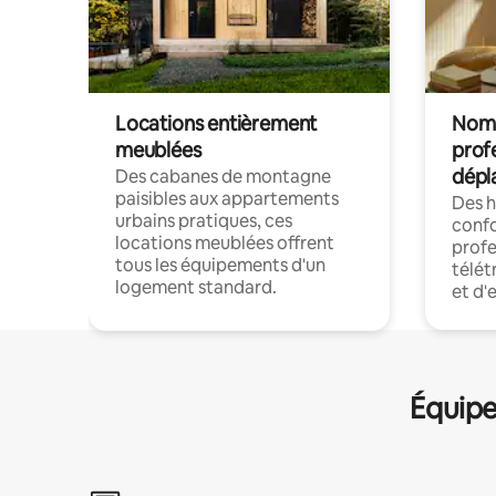
Locations entièrement
Noma
meublées
prof
dépl
Des cabanes de montagne
paisibles aux appartements
Des 
urbains pratiques, ces
confo
locations meublées offrent
profe
tous les équipements d'un
télét
logement standard.
et d'
Équipe