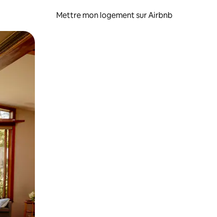
Mettre mon logement sur Airbnb
sant glisser.