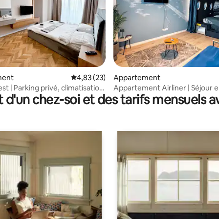
r la base de 61 commentaires : 4,95 sur 5
ment
Évaluation moyenne sur la base de 23 comme
4,83 (23)
Appartement
st | Parking privé, climatisation
Appartement Airliner | Séjour 
t d'un chez-soi et des tarifs mensuels 
sion connectée
première classe