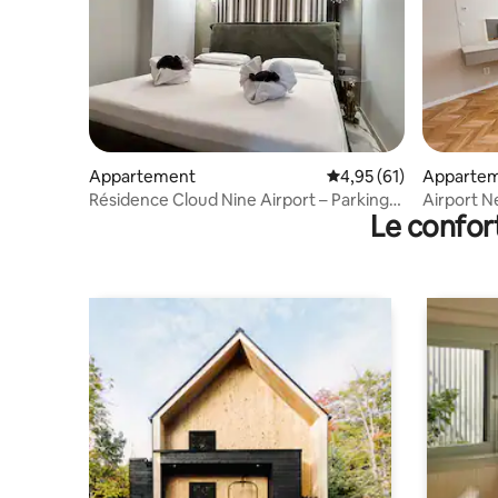
Appartement
Évaluation moyenne su
4,95 (61)
Apparte
Résidence Cloud Nine Airport – Parking
Airport Ne
Le confor
gratuit, lit King Size
et télévi