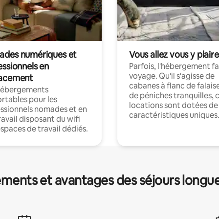
des numériques et
Vous allez vous y plaire
essionnels en
Parfois, l'hébergement fai
voyage. Qu'il s'agisse de
acement
cabanes à flanc de falais
hébergements
de péniches tranquilles, 
rtables pour les
locations sont dotées de
ssionnels nomades et en
caractéristiques uniques
ravail disposant du wifi
espaces de travail dédiés.
ments et avantages des séjours longu