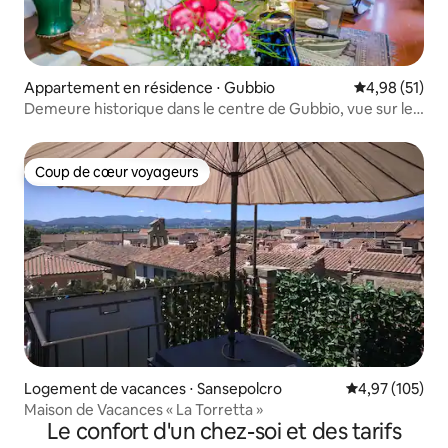
Appartement en résidence ⋅ Gubbio
Évaluation mo
4,98 (51)
Demeure historique dans le centre de Gubbio, vue sur les
collines
Coup de cœur voyageurs
Coup de cœur voyageurs
Logement de vacances ⋅ Sansepolcro
Évaluation moy
4,97 (105)
Maison de Vacances « La Torretta »
Le confort d'un chez-soi et des tarifs