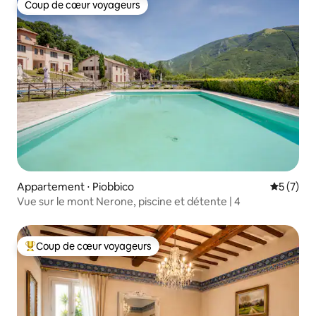
Coup de cœur voyageurs
Coup de cœur voyageurs
Appartement ⋅ Piobbico
Évaluatio
5 (7)
Vue sur le mont Nerone, piscine et détente | 4
Coup de cœur voyageurs
Coups de cœur voyageurs les plus appréciés