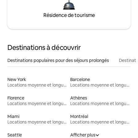
Résidence de tourisme
Destinations à découvrir
Destinations populaires pour des séjours prolongés
Destinati
New York
Barcelone
Locations moyenne et longue durée
Locations moyenne et longue durée
Florence
Athènes
Locations moyenne et longue durée
Locations moyenne et longue durée
Miami
Montréal
Locations moyenne et longue durée
Locations moyenne et longue durée
Seattle
Afficher plus