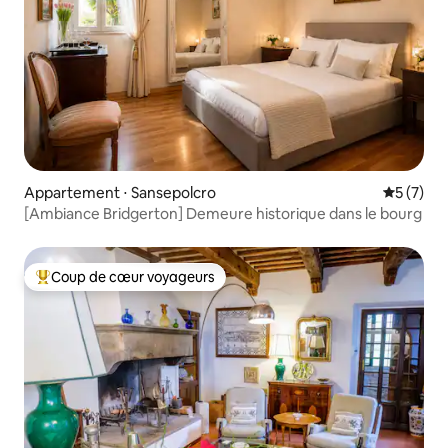
Appartement ⋅ Sansepolcro
Évaluatio
5 (7)
[Ambiance Bridgerton] Demeure historique dans le bourg
Coup de cœur voyageurs
Coups de cœur voyageurs les plus appréciés