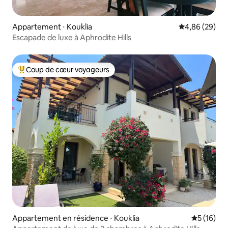
Appartement ⋅ Kouklia
Évaluation mo
4,86 (29)
Escapade de luxe à Aphrodite Hills
Coup de cœur voyageurs
Coups de cœur voyageurs les plus appréciés
Appartement en résidence ⋅ Kouklia
Évaluation
5 (16)