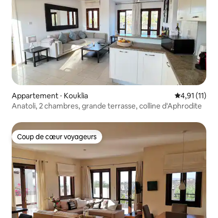
Appartement ⋅ Kouklia
Évaluation m
4,91 (11)
Anatoli, 2 chambres, grande terrasse, colline d'Aphrodite
Coup de cœur voyageurs
Coup de cœur voyageurs