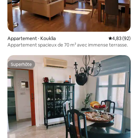
Appartement ⋅ Kouklia
Évaluation mo
4,83 (92)
Appartement spacieux de 70 m² avec immense terrasse.
Superhôte
Superhôte