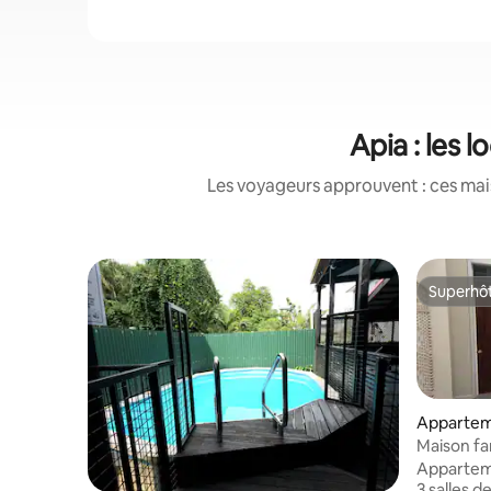
Apia : les 
Les voyageurs approuvent : ces mais
Superhô
Superhô
Appartem
Maison fam
bain · 8 
Appartem
3 salles de bai