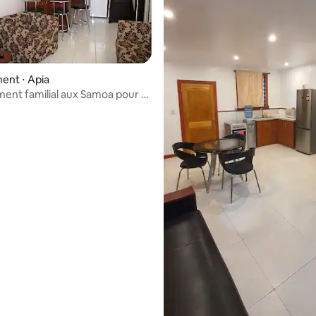
ent ⋅ Apia
nt familial aux Samoa pour 4
d'Apia