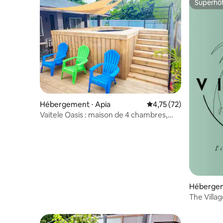
Superhô
Superhô
Hébergement ⋅ Apia
Évaluation moyenne su
4,75 (72)
Vaitele Oasis : maison de 4 chambres,
peut accueillir 10 personnes
Hébergem
The Villa
Fale #1