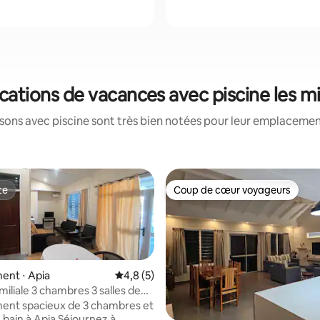
locations de vacances avec piscine les 
ons avec piscine sont très bien notées pour leur emplacement
te
Coup de cœur voyageurs
te
Coup de cœur voyageurs
ent ⋅ Apia
Évaluation moyenne sur la base de 5 comm
4,8 (5)
iliale 3 chambres 3 salles de
voyageurs
ent spacieux de 3 chambres et
n à Apia Séjournez à