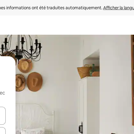
nes informations ont été traduites automatiquement. 
Afficher la lang
vec
hes vers le haut et vers le bas pour les parcourir ou en appuyant et en fai