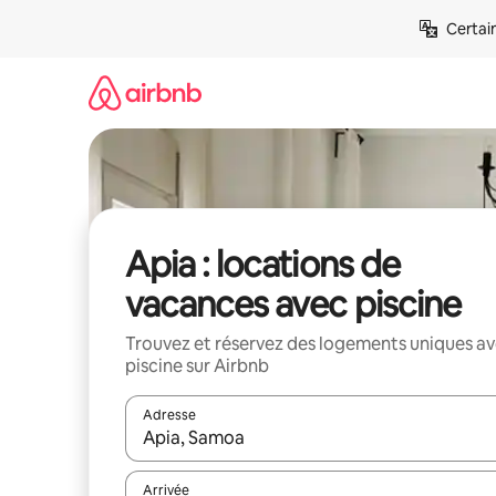
Aller
Certai
directement
au
contenu
Apia : locations de
vacances avec piscine
Trouvez et réservez des logements uniques a
piscine sur Airbnb
Adresse
Lorsque les résultats s'affichent, utilisez les flèc
Arrivée