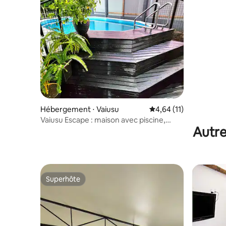
Hébergement ⋅ Vaiusu
Évaluation moyenne su
4,64 (11)
Vaiusu Escape : maison avec piscine,
Autre
3 chambres, 7 couchages
Superhôte
Superhôte