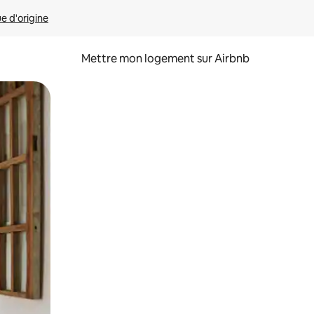
ue d'origine
Mettre mon logement sur Airbnb
sant glisser.