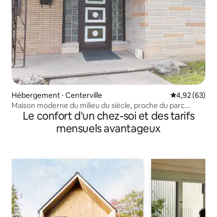
Hébergement ⋅ Centerville
Évaluation mo
4,92 (63)
Maison moderne du milieu du siècle, proche du parc
Le confort d'un chez-soi et des tarifs
municipal et de la piscine.
mensuels avantageux