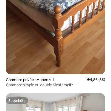
Chambre privée ⋅ Appenzell
Évaluation mo
4,86 (56)
Chambre simple ou double Klosterspitz
Superhôte
Superhôte