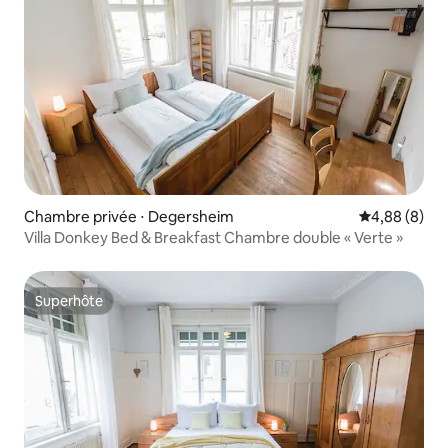
Chambre privée ⋅ Degersheim
Évaluation m
4,88 (8)
Villa Donkey Bed & Breakfast Chambre double « Verte »
Superhôte
Superhôte