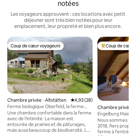
notées
Les voyageurs approuvent : ces locations avec petit
déjeuner sont très bien notées pour leur
emplacement, leur propreté et bien plus encore.
Coup de cœur voyageurs
Coup de cœur 
Coup de cœur voyageurs
Coups de cœur vo
Chambre privée ⋅ Altstätten
Évaluation moyenne sur la base
4,93 (28)
Ferme biologique Oberfeld, la ferme
Chambre privée ⋅ 
colorée
Une chambre confortable dans la ferme
g
Engelburg Maison
avec de l'intimité. La maison est
Nous sommes Sabr
entourée de prairies et de pâturages,
2018, fiers propri
mais aussi beaucoup de biodiversité. Les
ferme à l'entrée d
animaux sont le cœur de la ferme, nous