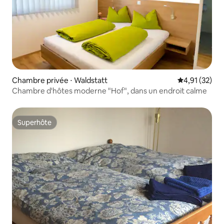
Chambre privée ⋅ Waldstatt
Évaluation mo
4,91 (32)
Chambre d'hôtes moderne "Hof", dans un endroit calme
Superhôte
Superhôte