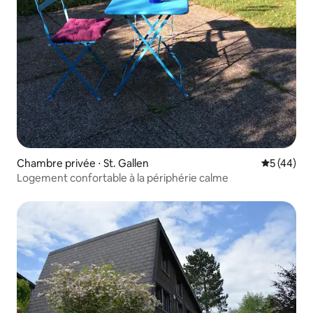
Chambre privée ⋅ St. Gallen
Évaluation
5 (44)
Logement confortable à la périphérie calme