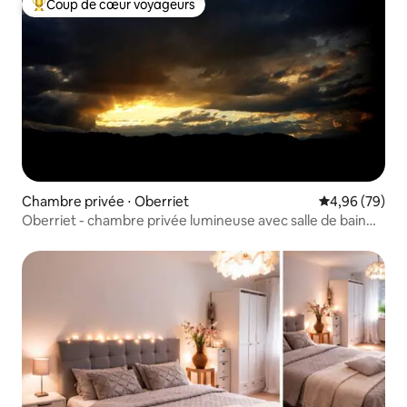
Coup de cœur voyageurs
Coups de cœur voyageurs les plus appréciés
Chambre privée ⋅ Oberriet
Évaluation mo
4,96 (79)
Oberriet - chambre privée lumineuse avec salle de bain
privée