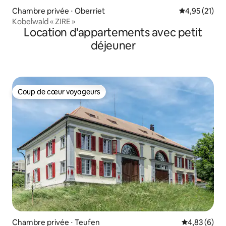
Chambre privée ⋅ Oberriet
Évaluation mo
4,95 (21)
Kobelwald « ZIRE »
Location d'appartements avec petit
déjeuner
Coup de cœur voyageurs
Coup de cœur voyageurs
Chambre privée ⋅ Teufen
Évaluation m
4,83 (6)