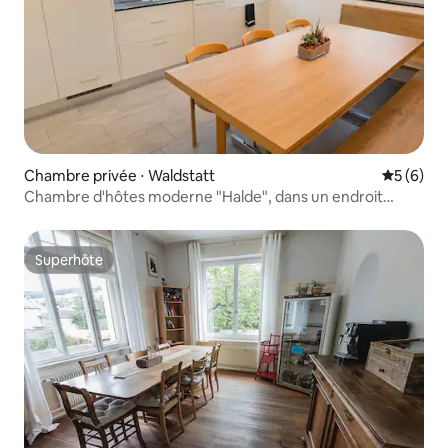
Chambre privée ⋅ Waldstatt
Évaluatio
5 (6)
Chambre d'hôtes moderne "Halde", dans un endroit
calme
Superhôte
Superhôte