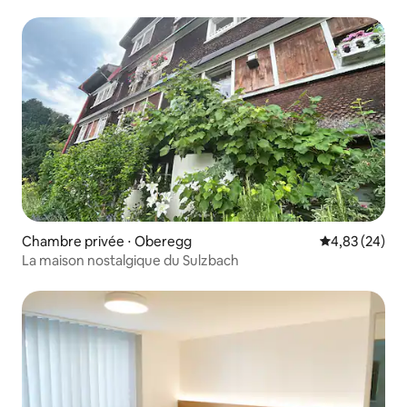
montagne !
Chambre privée ⋅ Oberegg
Évaluation mo
4,83 (24)
La maison nostalgique du Sulzbach