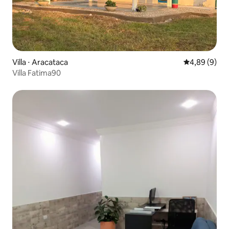
Villa ⋅ Aracataca
Évaluation m
4,89 (9)
Villa Fatima90