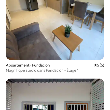
Appartement ⋅ Fundación
Évaluatio
5 (5)
Magnifique studio dans Fundación - Étage 1