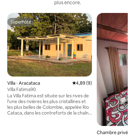
plus encore.
Superhôte
Superhôte
Villa ⋅ Aracataca
Évaluation moyenne sur la bas
4,89 (9)
Villa Fatima90
La Villa Fatima est située sur les rives de
l'une des rivières les plus cristallines et
les plus belles de Colombie, appelée Rio
Cataca, dans les contreforts de la chaîne
de montagnes enneigée de Santa Marta,
dans la commune d'Aracataca,
appartement Magdalena. C'est un
Chambre privée ⋅ 