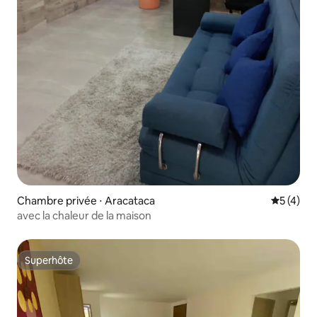
Chambre privée ⋅ Aracataca
Évaluatio
5 (4)
avec la chaleur de la maison
Superhôte
Superhôte