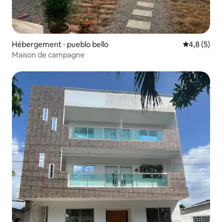
Hébergement ⋅ pueblo bello
Évaluation 
4,8 (5)
Maison de campagne