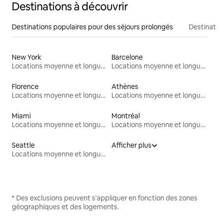
Destinations à découvrir
Destinations populaires pour des séjours prolongés
Destinati
New York
Barcelone
Locations moyenne et longue durée
Locations moyenne et longue durée
Florence
Athènes
Locations moyenne et longue durée
Locations moyenne et longue durée
Miami
Montréal
Locations moyenne et longue durée
Locations moyenne et longue durée
Seattle
Afficher plus
Locations moyenne et longue durée
* Des exclusions peuvent s'appliquer en fonction des zones
géographiques et des logements.