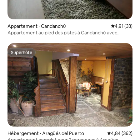
Appartement ⋅ Candanchú
Évaluation mo
4,91 (33)
Appartement au pied des pistes à Candanchú avec
garage
Superhôte
Superhôte
Hébergement ⋅ Aragüés del Puerto
Évaluation moy
4,84 (362)
Appartement complet pour 2 personnes à Aragües