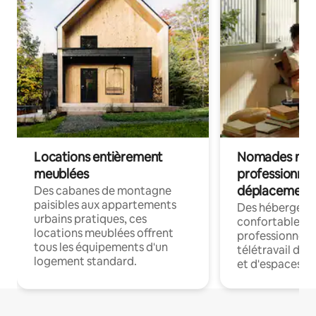
Locations entièrement
Nomades num
meublées
professionnel
déplacement
Des cabanes de montagne
paisibles aux appartements
Des hébergem
urbains pratiques, ces
confortables p
locations meublées offrent
professionnels
tous les équipements d'un
télétravail dis
logement standard.
et d'espaces de