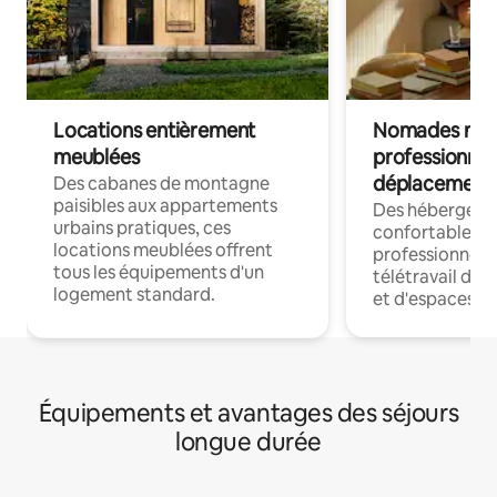
Locations entièrement
Nomades num
meublées
professionnel
déplacement
Des cabanes de montagne
paisibles aux appartements
Des hébergem
urbains pratiques, ces
confortables p
locations meublées offrent
professionnels
tous les équipements d'un
télétravail dis
logement standard.
et d'espaces de
Équipements et avantages des séjours
longue durée