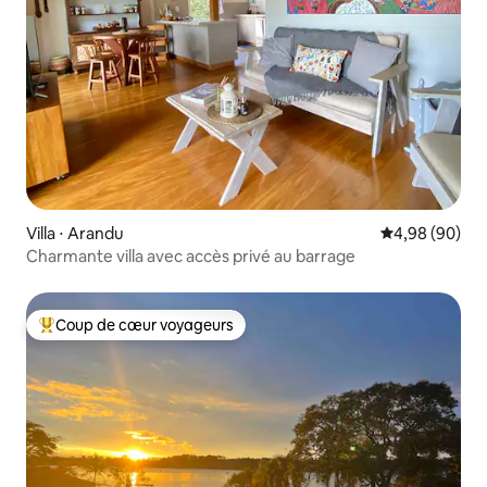
Villa ⋅ Arandu
Évaluation mo
4,98 (90)
Charmante villa avec accès privé au barrage
Coup de cœur voyageurs
Coups de cœur voyageurs les plus appréciés