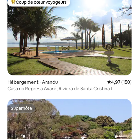
Coup de cœur voyageurs
Coups de cœur voyageurs les plus appréciés
Hébergement ⋅ Arandu
Évaluation moy
4,97 (150)
Casa na Represa Avaré, Riviera de Santa Cristina I
Superhôte
Superhôte