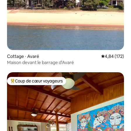
Cottage ⋅ Avaré
Évaluation moy
4,84 (172)
Maison devant le barrage d'Avaré
Coup de cœur voyageurs
Coups de cœur voyageurs les plus appréciés