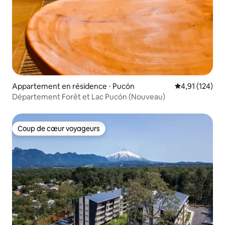
Appartement en résidence ⋅ Pucón
Évaluation moy
4,91 (124)
Département Forêt et Lac Pucón (Nouveau)
Coup de cœur voyageurs
Coup de cœur voyageurs