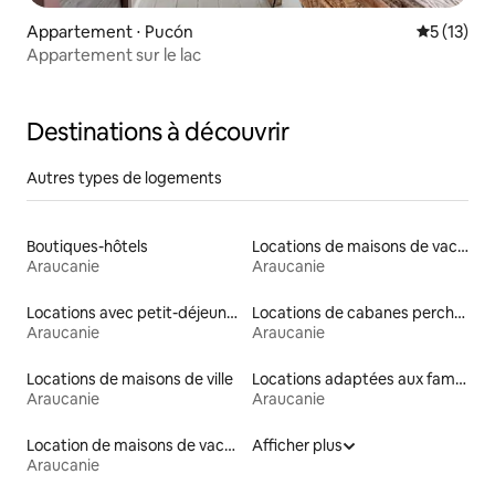
Appartement ⋅ Pucón
Évaluation
5 (13)
Appartement sur le lac
Destinations à découvrir
Autres types de logements
Boutiques-hôtels
Locations de maisons de vacances
Araucanie
Araucanie
Locations avec petit-déjeuner
Locations de cabanes perchées
Araucanie
Araucanie
Locations de maisons de ville
Locations adaptées aux familles
Araucanie
Araucanie
Location de maisons de vacances
Afficher plus
Araucanie