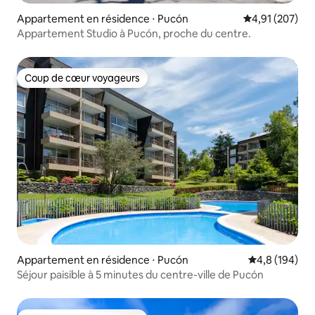
Appartement en résidence ⋅ Pucón
Évaluation moy
4,91 (207)
Appartement Studio à Pucón, proche du centre.
Coup de cœur voyageurs
Coup de cœur voyageurs
Appartement en résidence ⋅ Pucón
Évaluation mo
4,8 (194)
Séjour paisible à 5 minutes du centre-ville de Pucón