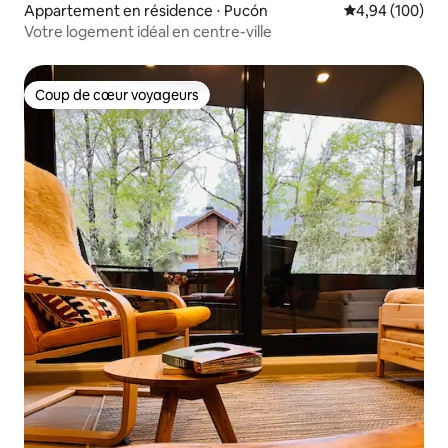
Appartement en résidence ⋅ Pucón
Évaluation moy
4,94 (100)
Votre logement idéal en centre-ville
Coup de cœur voyageurs
Coup de cœur voyageurs