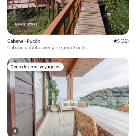
Cabane ⋅ Pucón
Évaluation
5 (36)
Cabane palafito avec jarre, min 2 nuits.
Coup de cœur voyageurs
Coup de cœur voyageurs