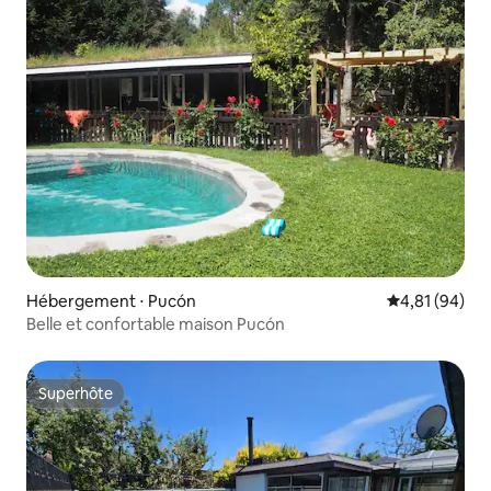
Hébergement ⋅ Pucón
Évaluation mo
4,81 (94)
Belle et confortable maison Pucón
Superhôte
Superhôte