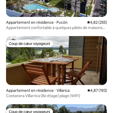
Appartement en résidence ⋅ Pucón
Évaluation moy
4,82 (255)
Appartement confortable à quelques pâtés de maisons
du centre et du lac.
Coup de cœur voyageurs
Coup de cœur voyageurs
Appartement en résidence ⋅ Villarica
Évaluation moy
4,87 (193)
Costanera Villarrica (8e étage) plage (WIFI)
Coup de cœur voyageurs