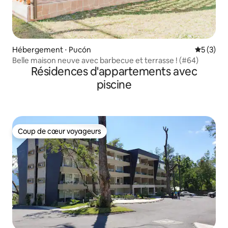
Hébergement ⋅ Pucón
Évaluatio
5 (3)
Belle maison neuve avec barbecue et terrasse ! (#64)
Résidences d'appartements avec
piscine
Coup de cœur voyageurs
Coup de cœur voyageurs