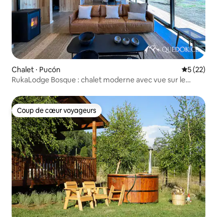
Chalet ⋅ Pucón
Évaluation
5 (22)
RukaLodge Bosque : chalet moderne avec vue sur le
volcan
Coup de cœur voyageurs
Coup de cœur voyageurs