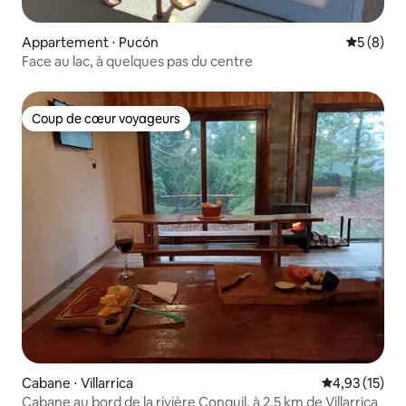
Appartement ⋅ Pucón
Évaluatio
5 (8)
Face au lac, à quelques pas du centre
Coup de cœur voyageurs
Coup de cœur voyageurs
Cabane ⋅ Villarrica
Évaluation mo
4,93 (15)
Cabane au bord de la rivière Conquil, à 2,5 km de Villarrica