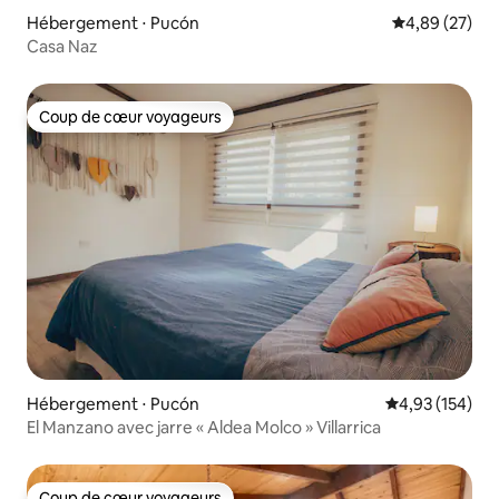
Hébergement ⋅ Pucón
Évaluation mo
4,89 (27)
Casa Naz
Coup de cœur voyageurs
Coup de cœur voyageurs
Hébergement ⋅ Pucón
Évaluation moy
4,93 (154)
El Manzano avec jarre « Aldea Molco » Villarrica
Coup de cœur voyageurs