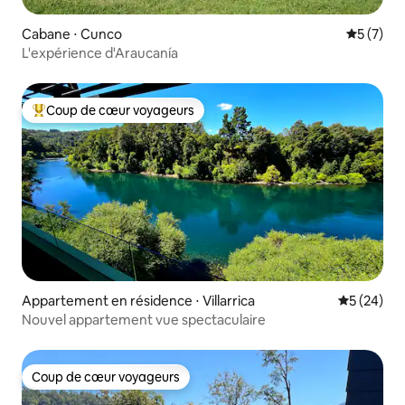
Cabane ⋅ Cunco
Évaluatio
5 (7)
L'expérience d'Araucanía
Coup de cœur voyageurs
Coups de cœur voyageurs les plus appréciés
Appartement en résidence ⋅ Villarrica
Évaluation
5 (24)
Nouvel appartement vue spectaculaire
Coup de cœur voyageurs
Coup de cœur voyageurs