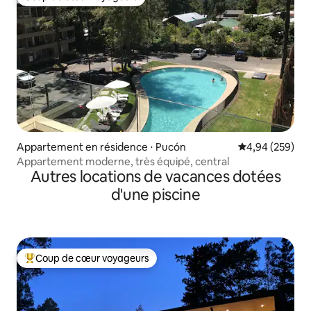
Coup de cœur voyageurs
Appartement en résidence ⋅ Pucón
Évaluation moy
4,94 (259)
Appartement moderne, très équipé, central
Autres locations de vacances dotées
d'une piscine
Coup de cœur voyageurs
Coups de cœur voyageurs les plus appréciés