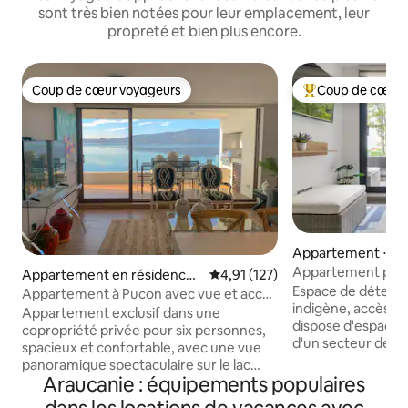
sont très bien notées pour leur emplacement, leur
propreté et bien plus encore.
Coup de cœur voyageurs
Coup de cœur 
Coup de cœur voyageurs
Coups de cœur vo
Appartement ⋅ P
Appartement près 
Appartement en résidence ⋅
Évaluation moyenne sur la base 
4,91 (127)
Petfriendly
Espace de détente
Pucón
Appartement à Pucon avec vue et accès
indigène, accès fac
au lac
Appartement exclusif dans une
dispose d'espaces 
copropriété privée pour six personnes,
d'un secteur de pi
spacieux et confortable, avec une vue
barbecues, d'un mi
panoramique spectaculaire sur le lac
Appartement au d
Araucanie : équipements populaires
Villarrica. L'appartement est
ascenseur, chauff
entièrement équipé, wifi, netflix, TV