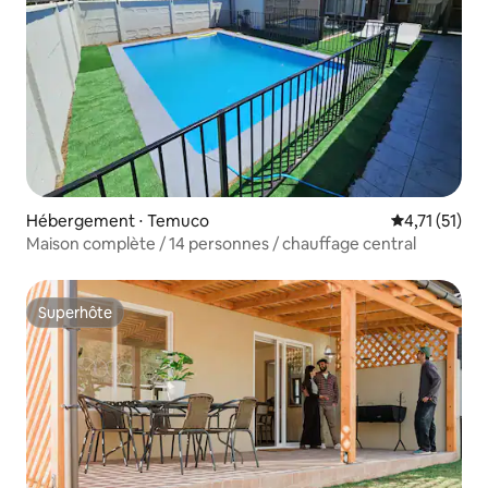
Hébergement ⋅ Temuco
Évaluation m
4,71 (51)
Maison complète / 14 personnes / chauffage central
Superhôte
Superhôte