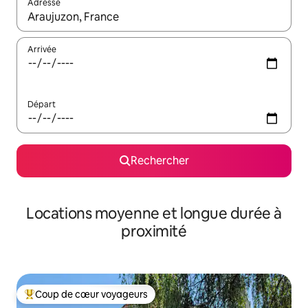
Adresse
Lorsque les résultats s'affichent, utilisez les flèches vers le hau
Arrivée
Départ
Rechercher
Locations moyenne et longue durée à
proximité
Coup de cœur voyageurs
Coups de cœur voyageurs les plus appréciés