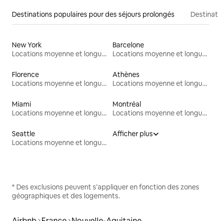
Destinations populaires pour des séjours prolongés
Destinati
New York
Barcelone
Locations moyenne et longue durée
Locations moyenne et longue durée
Florence
Athènes
Locations moyenne et longue durée
Locations moyenne et longue durée
Miami
Montréal
Locations moyenne et longue durée
Locations moyenne et longue durée
Seattle
Afficher plus
Locations moyenne et longue durée
* Des exclusions peuvent s'appliquer en fonction des zones
géographiques et des logements.
Airbnb
France
Nouvelle-Aquitaine