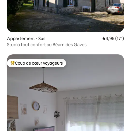
Appartement ⋅ Sus
Évaluation moy
4,95 (171)
Studio tout confort au Béarn des Gaves
Coup de cœur voyageurs
Coups de cœur voyageurs les plus appréciés