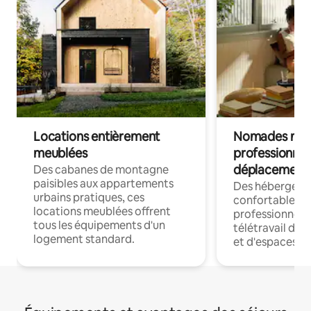
Locations entièrement
Nomades num
meublées
professionnel
déplacement
Des cabanes de montagne
paisibles aux appartements
Des hébergem
urbains pratiques, ces
confortables p
locations meublées offrent
professionnels
tous les équipements d'un
télétravail dis
logement standard.
et d'espaces de