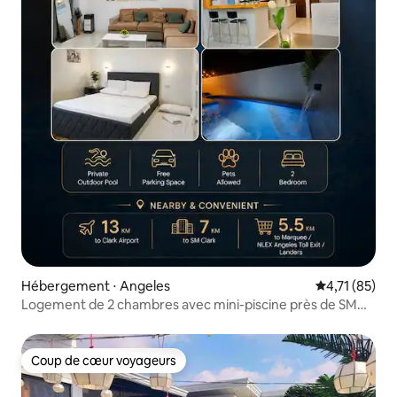
Hébergement ⋅ Angeles
Évaluation mo
4,71 (85)
Logement de 2 chambres avec mini-piscine près de SM
Tela Ktown
Coup de cœur voyageurs
Coup de cœur voyageurs