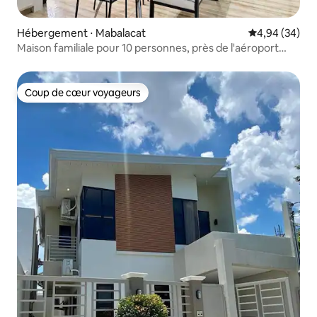
Hébergement ⋅ Mabalacat
Évaluation mo
4,94 (34)
Maison familiale pour 10 personnes, près de l'aéroport
Dau & Clark
Coup de cœur voyageurs
Coup de cœur voyageurs