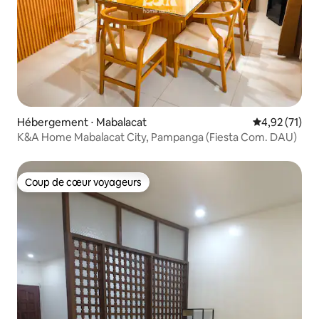
Hébergement ⋅ Mabalacat
Évaluation mo
4,92 (71)
K&A Home Mabalacat City, Pampanga (Fiesta Com. DAU)
Coup de cœur voyageurs
Coup de cœur voyageurs