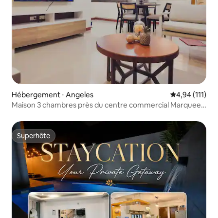
Hébergement ⋅ Angeles
Évaluation moy
4,94 (111)
Maison 3 chambres près du centre commercial Marquee
Mall, ville d'Angeles
Superhôte
Superhôte