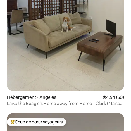
Hébergement ⋅ Angeles
Évaluation mo
4,94 (50)
Laika the Beagle's Home away from Home - Clark (Maison
de Laika le Beagle loin de chez elle - Clark)
Coup de cœur voyageurs
Coups de cœur voyageurs les plus appréciés