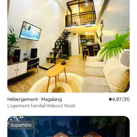
Hébergement ⋅ Magalang
Évaluation mo
4,97 (31)
Logement familial Hideout Noah
Superhôte
Superhôte