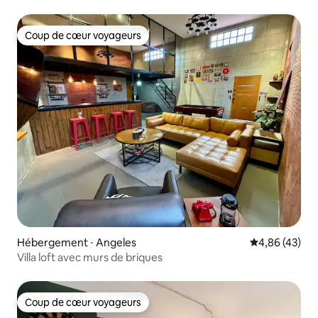
Coup de cœur voyageurs
Coup de cœur voyageurs
Hébergement ⋅ Angeles
Évaluation mo
4,86 (43)
Villa loft avec murs de briques
Coup de cœur voyageurs
Coup de cœur voyageurs