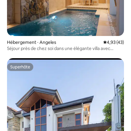
Hébergement ⋅ Angeles
Évaluation mo
4,93 (43)
Séjour près de chez soi dans une élégante villa avec
piscine à Clark Koreatown
Superhôte
Superhôte