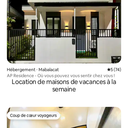
Hébergement ⋅ Mabalacat
Évaluation
5 (74)
AP Residence - Où vous pouvez vous sentir chez vous !
Location de maisons de vacances à la
semaine
Coup de cœur voyageurs
Coup de cœur voyageurs