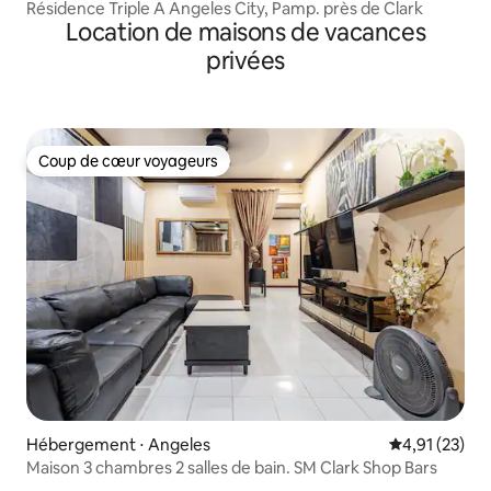
Résidence Triple A Angeles City, Pamp. près de Clark
Location de maisons de vacances
privées
Coup de cœur voyageurs
Coup de cœur voyageurs
Hébergement ⋅ Angeles
Évaluation mo
4,91 (23)
Maison 3 chambres 2 salles de bain. SM Clark Shop Bars