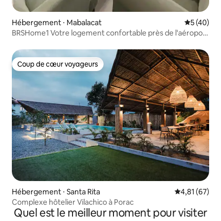
Hébergement ⋅ Mabalacat
Évaluation
5 (40)
BRSHome1 Votre logement confortable près de l'aéroport
de Clark
Coup de cœur voyageurs
Coup de cœur voyageurs
Hébergement ⋅ Santa Rita
Évaluation mo
4,81 (67)
Complexe hôtelier Vilachico à Porac
Quel est le meilleur moment pour visiter