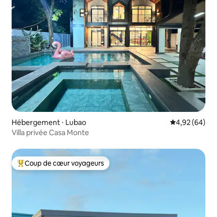
Hébergement ⋅ Lubao
Évaluation mo
4,92 (64)
Villa privée Casa Monte
Coup de cœur voyageurs
Coups de cœur voyageurs les plus appréciés