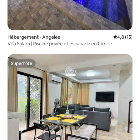
Hébergement ⋅ Angeles
Évaluation m
4,8 (15)
Villa Solara | Piscine privée et escapade en famille
Superhôte
Superhôte