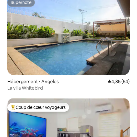
Superhôte
Superhôte
Hébergement ⋅ Angeles
Évaluation mo
4,85 (54)
La villa Whitebird
Coup de cœur voyageurs
Coups de cœur voyageurs les plus appréciés